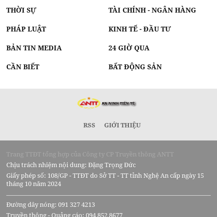
THỜI SỰ
TÀI CHÍNH - NGÂN HÀNG
PHÁP LUẬT
KINH TẾ - ĐẦU TƯ
BẢN TIN MEDIA
24 GIỜ QUA
CẦN BIẾT
BẤT ĐỘNG SẢN
RSS
GIỚI THIỆU
Trang TTĐT tổng hợp của Công ty CP Truyền thông ANTT
Chịu trách nhiệm nội dung: Đặng Trọng Đức
Giấy phép số: 108/GP - TTĐT do Sở TT - TT tỉnh Nghệ An cấp ngày 15
tháng 10 năm 2024
Đường dây nóng: 091 327 4213
Truyền thông - Quảng cáo: 094 852 8677