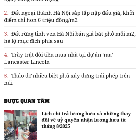
2.
Đất ngoại thành Hà Nội sắp tấp nập đấu giá, khởi
điểm chỉ hơn 6 triệu đồng/m2
3.
Đất rừng tỉnh ven Hà Nội bán giá bát phở mỗi m2,
hé lộ mục đích phía sau
4.
Trầy trật đòi tiền mua nhà tại dự án ‘ma’
Lancaster Lincoln
5.
Tháo dỡ nhiều biệt phủ xây dựng trái phép trên
núi
ĐƯỢC QUAN TÂM
Lịch chi trả lương hưu và những thay
đổi về uỷ quyền nhận lương hưu từ
tháng 8/2025