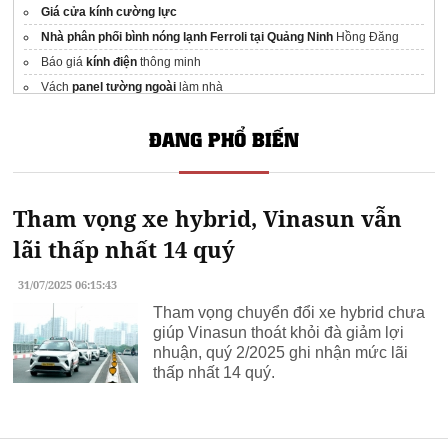
Giá cửa kính cường lực
Nhà phân phối bình nóng lạnh Ferroli tại Quảng Ninh
Hồng Đăng
Báo giá
kính điện
thông minh
Vách
panel tường ngoài
làm nhà
The icon Thuận An
ĐANG PHỔ BIẾN
vinhomes cần giờ
CapitaLand
Maison Privee
Ciputra
Dự án
Đà Nẵng Downtown
Sun Group
Tham vọng xe hybrid, Vinasun vẫn
lãi thấp nhất 14 quý
31/07/2025 06:15:43
Tham vọng chuyển đổi xe hybrid chưa
giúp Vinasun thoát khỏi đà giảm lợi
nhuận, quý 2/2025 ghi nhận mức lãi
thấp nhất 14 quý.