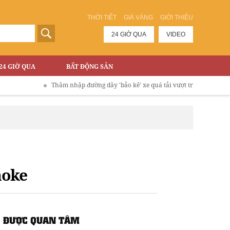
THỜI TIẾT
GIÁ VÀNG
GIỚI THIỆU
24 GIỜ QUA
VIDEO
24 GIỜ QUA
BẤT ĐỘNG SẢN
Thâm nhập đường dây 'bảo kê' xe quá tải vượt trạm phí Cao tốc Hà N
aoke
ĐƯỢC QUAN TÂM