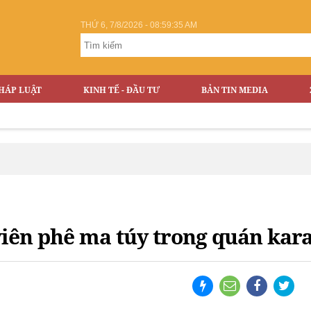
THỨ 6, 7/8/2026 - 08:59:35 AM
HÁP LUẬT
KINH TẾ - ĐẦU TƯ
BẢN TIN MEDIA
iên phê ma túy trong quán kar