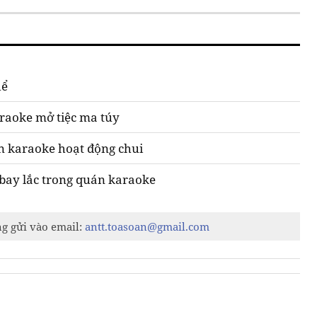
hể
raoke mở tiệc ma túy
án karaoke hoạt động chui
bay lắc trong quán karaoke
ng gửi vào email:
antt.toasoan@gmail.com