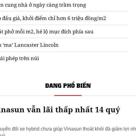
n cung nhà ở ngày càng trầm trọng
 đấu giá, khởi điểm chỉ hơn 6 triệu đồng/m2
át phở mỗi m2, hé lộ mục đích phía sau
n ‘ma’ Lancaster Lincoln
ái phép trên núi
ĐANG PHỔ BIẾN
nasun vẫn lãi thấp nhất 14 quý
yển đổi xe hybrid chưa giúp Vinasun thoát khỏi đà giảm lợi nh
uý.