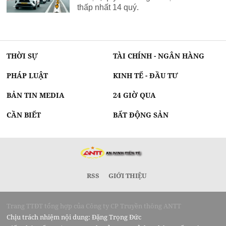
thấp nhất 14 quý.
THỜI SỰ
TÀI CHÍNH - NGÂN HÀNG
PHÁP LUẬT
KINH TẾ - ĐẦU TƯ
BẢN TIN MEDIA
24 GIỜ QUA
CẦN BIẾT
BẤT ĐỘNG SẢN
RSS
GIỚI THIỆU
Trang TTĐT tổng hợp của Công ty CP Truyền thông ANTT
Chịu trách nhiệm nội dung: Đặng Trọng Đức