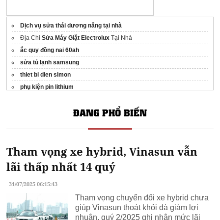
Dịch vụ sửa thái dương năng tại nhà
Địa Chỉ
Sửa Máy Giặt Electrolux
Tại Nhà
ắc quy đồng nai 60ah
sửa tủ lạnh samsung
thiet bi dien simon
phụ kiện pin lithium
bình gas 12kg
ĐANG PHỔ BIẾN
cho thuê điều hòa
Tổng Kho Điện Máy
tivi samsung 75 inch
Giá Tốt Nhất Hà Nội
Tập đoàn Toji Group
Tham vọng xe hybrid, Vinasun vẫn
Màn hình cảm ứng HMI
Pin lưu trữ năng lượng mặt trời
lãi thấp nhất 14 quý
31/07/2025 06:15:43
Tham vọng chuyển đổi xe hybrid chưa
giúp Vinasun thoát khỏi đà giảm lợi
nhuận, quý 2/2025 ghi nhận mức lãi