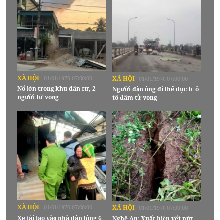
XÃ HỘI
01/01/1970 07:00:00
XÃ HỘI
01/01/1970 07:00:00
Nổ lớn trong khu dân cư, 2
Người đàn ông đi thể dục bị ô
người tử vong
tô đâm tử vong
XÃ HỘI
01/01/1970 07:00:00
XÃ HỘI
01/01/1970 07:00:00
Xe tải lao vào nhà dân tông 6
Nghệ An: Xuất hiện vết nứt