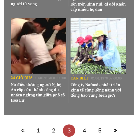
người tử vong
lớn trên đỉnh núi, di dời khẩn
cấp nhiều hộ dân
24 GIỜ QUA
01/01/1970 07:00:00
CẦN BIẾT
01/01/1970 07:00:00
Nữ điều dưỡng người Nghệ
Công ty Nafoods phát triển
An cấp cứu thành công du
kinh tế cùng đồng hành với
khách ngừng tim giữa phố cổ
đồng bào vùng biên giới
Hoa Lư
1
2
3
4
5