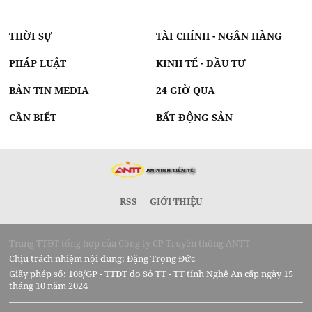
THỜI SỰ
TÀI CHÍNH - NGÂN HÀNG
PHÁP LUẬT
KINH TẾ - ĐẦU TƯ
BẢN TIN MEDIA
24 GIỜ QUA
CẦN BIẾT
BẤT ĐỘNG SẢN
RSS
GIỚI THIỆU
Trang TTĐT tổng hợp của Công ty CP Truyền thông ANTT
Chịu trách nhiệm nội dung: Đặng Trọng Đức
Giấy phép số: 108/GP - TTĐT do Sở TT - TT tỉnh Nghệ An cấp ngày 15
tháng 10 năm 2024