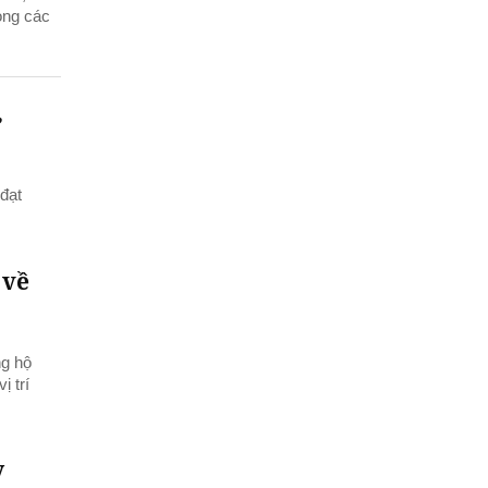
ong các
,
đạt
 về
ng hộ
ị trí
y