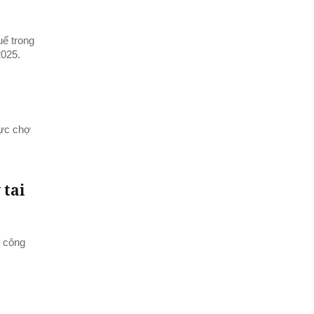
uế trong
2025.
vực chợ
 tai
ỉ công
.