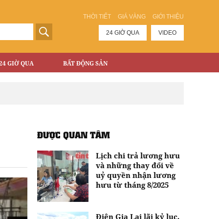
THỜI TIẾT
GIÁ VÀNG
GIỚI THIỆU
24 GIỜ QUA
VIDEO
24 GIỜ QUA
BẤT ĐỘNG SẢN
ĐƯỢC QUAN TÂM
Lịch chi trả lương hưu
và những thay đổi về
uỷ quyền nhận lương
hưu từ tháng 8/2025
Điện Gia Lai lãi kỷ lục,