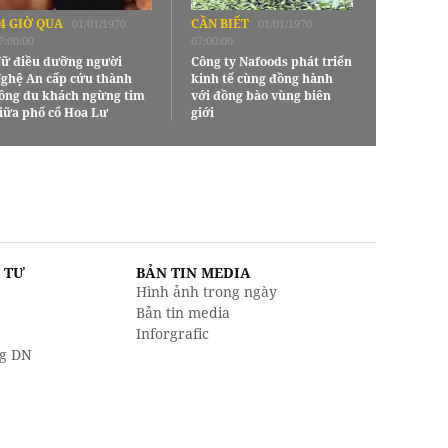
4 GIỜ QUA
CẦN BIẾT
01/01/1970
01/01/1970
7:00:00
07:00:00
ữ điều dưỡng người
Công ty Nafoods phát triển
ghệ An cấp cứu thành
kinh tế cùng đồng hành
ông du khách ngừng tim
với đồng bào vùng biên
iữa phố cổ Hoa Lư
giới
U TƯ
BẢN TIN MEDIA
Hình ảnh trong ngày
Bản tin media
Inforgrafic
g DN