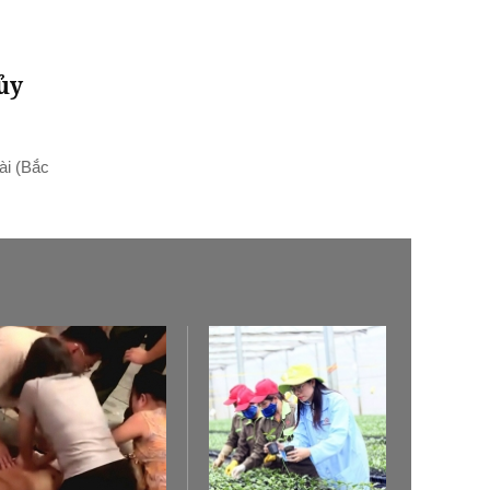
ủy
ài (Bắc