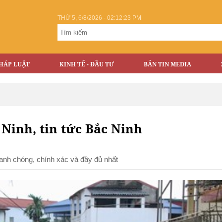
THỨ 5, 6/8/2026 - 02:12:24 PM
HÁP LUẬT
KINH TẾ - ĐẦU TƯ
BẢN TIN MEDIA
 Ninh, tin tức Bắc Ninh
hanh chóng, chính xác và đầy đủ nhất