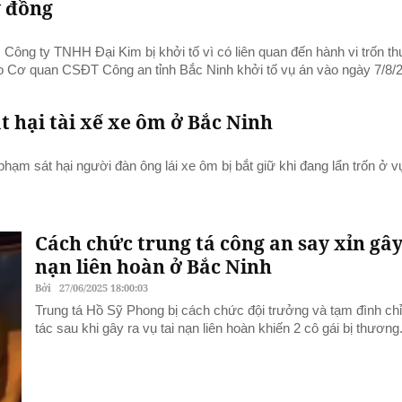
ỷ đồng
ông ty TNHH Đại Kim bị khởi tố vì có liên quan đến hành vi trốn th
do Cơ quan CSĐT Công an tỉnh Bắc Ninh khởi tố vụ án vào ngày 7/8/
t hại tài xế xe ôm ở Bắc Ninh
hạm sát hại người đàn ông lái xe ôm bị bắt giữ khi đang lẩn trốn ở 
Cách chức trung tá công an say xỉn gây
nạn liên hoàn ở Bắc Ninh
Bởi
27/06/2025 18:00:03
Trung tá Hồ Sỹ Phong bị cách chức đội trưởng và tạm đình ch
tác sau khi gây ra vụ tai nạn liên hoàn khiến 2 cô gái bị thương