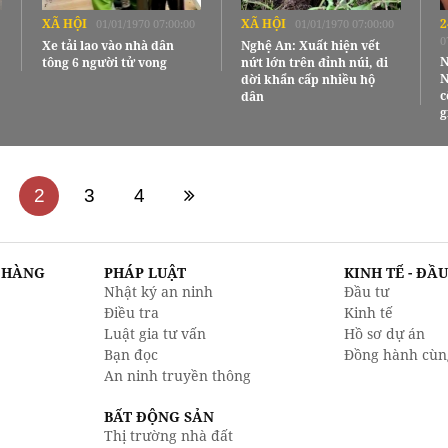
XÃ HỘI
XÃ HỘI
2
01/01/1970 07:00:00
01/01/1970 07:00:00
0
Xe tải lao vào nhà dân
Nghệ An: Xuất hiện vết
N
tông 6 người tử vong
nứt lớn trên đỉnh núi, di
N
dời khẩn cấp nhiều hộ
c
dân
g
2
3
4
N HÀNG
PHÁP LUẬT
KINH TẾ - ĐẦ
Nhật ký an ninh
Đầu tư
Điều tra
Kinh tế
Luật gia tư vấn
Hồ sơ dự án
Bạn đọc
Đồng hành cùn
An ninh truyền thông
BẤT ĐỘNG SẢN
Thị trường nhà đất