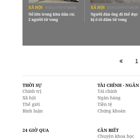
XÃ HỘI
XÃ HỘI
01/01/1970 07:00:00
01/01/1970 07:00:00
Nổ lớn trong khu dân cư,
Người đàn ông đi thể dục
2 người tử vong
bị ô tô đâm tử vong
1
THỜI SỰ
TÀI CHÍNH - NGÂ
Chính trị
Tài chính
Xã hội
Ngân hàng
Thế giới
Tiền tệ
Bình luận
Chứng khoán
24 GIỜ QUA
CẦN BIẾT
Chuyện khoa học