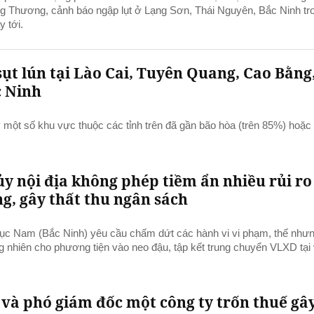
g Thương, cảnh báo ngập lụt ở Lạng Sơn, Thái Nguyên, Bắc Ninh tr
y tới.
sụt lún tại Lào Cai, Tuyên Quang, Cao Bằng
c Ninh
 một số khu vực thuộc các tỉnh trên đã gần bão hòa (trên 85%) hoặc 
ủy nội địa không phép tiềm ẩn nhiều rủi ro
ng, gây thất thu ngân sách
Lục Nam (Bắc Ninh) yêu cầu chấm dứt các hành vi vi phạm, thế như
 nhiên cho phương tiện vào neo đậu, tập kết trung chuyển VLXD tại v
 và phó giám đốc một công ty trốn thuế gâ