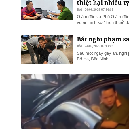
thiệt hại nhiều t
Bởi
26/08/2025 07:14:14
Giám đốc và Phó Giám đốc C
vụ án hình sự "Trốn thuế" 
Bắt nghi phạm sá
Bởi
24/07/2025 07:13:42
Sau một ngày gây án, nghi p
Bố Hạ, Bắc Ninh.