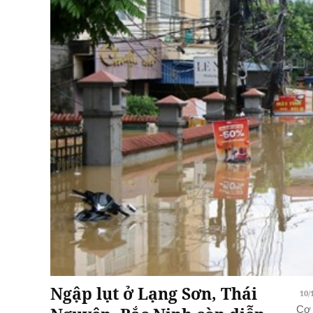
Ngập lụt ở Lạng Sơn, Thái
10/
Cơ 