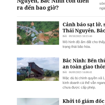
Nguyên, Bắc Ninh còn diễn
sôn
ra đến bao giờ?
ngà
Cảnh báo sạt lở, 
Thái Nguyên, Bắ
Bởi
09/10/2025 10:15:46
Mô hình độ ẩm đất cho thấy
trạng thái bão hòa.
Bắc Ninh: Bến th
an toàn giao thô
Bởi
06/09/2025 14:00:41
Mặc dù bị chính quyền xã 
kinh doanh cá thể vẫn ngang
chưa được cấp phép.
Khởi tố giám đốc