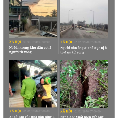
XÃ HỘI
01/01/1970 07:00:00
XÃ HỘI
01/01/1970 07:00:00
Nổ lớn trong khu dân cư, 2
Người đàn ông đi thể dục bị ô
người tử vong
tô đâm tử vong
XÃ HỘI
01/01/1970 07:00:00
XÃ HỘI
01/01/1970 07:00:00
Xe tải lao vào nhà dân tông 6
Nghệ An: Xuất hiện vết nứt