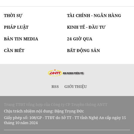
THỜI SỰ
TÀI CHÍNH - NGÂN HÀNG
PHÁP LUẬT
KINH TẾ - ĐẦU TƯ
BẢN TIN MEDIA
24 GIỜ QUA
CẦN BIẾT
BẤT ĐỘNG SẢN
RSS
GIỚI THIỆU
Trang TTĐT tổng hợp của Công ty CP Truyền thông ANTT
Chịu trách nhiệm nội dung: Đặng Trọng Đức
Giấy phép số: 108/GP - TTĐT do Sở TT - TT tỉnh Nghệ An cấp ngày 15
tháng 10 năm 2024