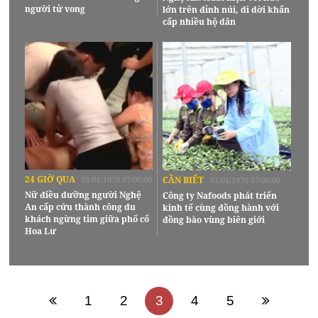
người tử vong
lớn trên đỉnh núi, di dời khẩn
cấp nhiều hộ dân
24 GIỜ QUA
01/01/1970 07:00:00
CẦN BIẾT
01/01/1970 07:00:00
Nữ điều dưỡng người Nghệ
Công ty Nafoods phát triển
An cấp cứu thành công du
kinh tế cùng đồng hành với
khách ngừng tim giữa phố cổ
đồng bào vùng biên giới
Hoa Lư
1
2
3
4
5