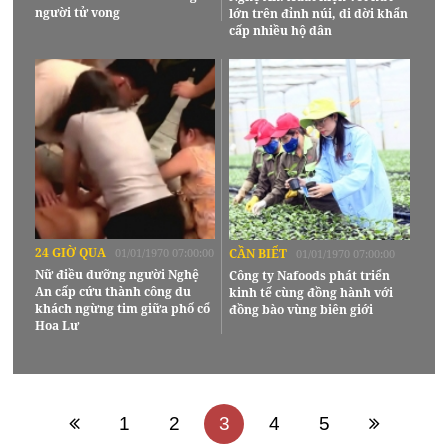
người tử vong
lớn trên đỉnh núi, di dời khẩn
cấp nhiều hộ dân
24 GIỜ QUA
01/01/1970 07:00:00
CẦN BIẾT
01/01/1970 07:00:00
Nữ điều dưỡng người Nghệ
Công ty Nafoods phát triển
An cấp cứu thành công du
kinh tế cùng đồng hành với
khách ngừng tim giữa phố cổ
đồng bào vùng biên giới
Hoa Lư
1
2
3
4
5