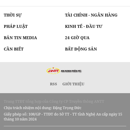
THỜI SỰ
TÀI CHÍNH - NGÂN HÀNG
PHÁP LUẬT
KINH TẾ - ĐẦU TƯ
BẢN TIN MEDIA
24 GIỜ QUA
CẦN BIẾT
BẤT ĐỘNG SẢN
RSS
GIỚI THIỆU
Trang TTĐT tổng hợp của Công ty CP Truyền thông ANTT
Chịu trách nhiệm nội dung: Đặng Trọng Đức
Giấy phép số: 108/GP - TTĐT do Sở TT - TT tỉnh Nghệ An cấp ngày 15
tháng 10 năm 2024