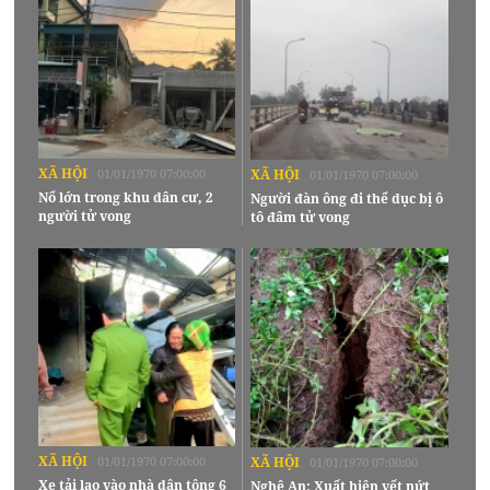
XÃ HỘI
01/01/1970 07:00:00
XÃ HỘI
01/01/1970 07:00:00
Nổ lớn trong khu dân cư, 2
Người đàn ông đi thể dục bị ô
người tử vong
tô đâm tử vong
XÃ HỘI
01/01/1970 07:00:00
XÃ HỘI
01/01/1970 07:00:00
Xe tải lao vào nhà dân tông 6
Nghệ An: Xuất hiện vết nứt