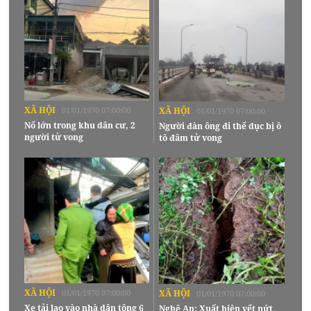
XÃ HỘI
01/01/1970 07:00:00
XÃ HỘI
01/01/1970 07:00:00
Nổ lớn trong khu dân cư, 2
Người đàn ông đi thể dục bị ô
người tử vong
tô đâm tử vong
XÃ HỘI
01/01/1970 07:00:00
XÃ HỘI
01/01/1970 07:00:00
Xe tải lao vào nhà dân tông 6
Nghệ An: Xuất hiện vết nứt