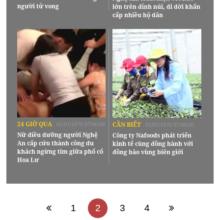
người tử vong
lớn trên đỉnh núi, di dời khẩn
cấp nhiều hộ dân
24 GIỜ QUA
01/01/1970 07:00:00
CẦN BIẾT
01/01/1970 07:00:00
Nữ điều dưỡng người Nghệ
Công ty Nafoods phát triển
An cấp cứu thành công du
kinh tế cùng đồng hành với
khách ngừng tim giữa phố cổ
đồng bào vùng biên giới
Hoa Lư
1
2
3
4