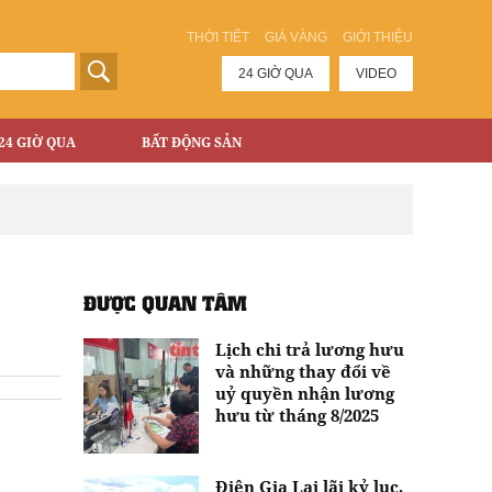
THỜI TIẾT
GIÁ VÀNG
GIỚI THIỆU
24 GIỜ QUA
VIDEO
24 GIỜ QUA
BẤT ĐỘNG SẢN
ĐƯỢC QUAN TÂM
Lịch chi trả lương hưu
và những thay đổi về
uỷ quyền nhận lương
hưu từ tháng 8/2025
Điện Gia Lai lãi kỷ lục,