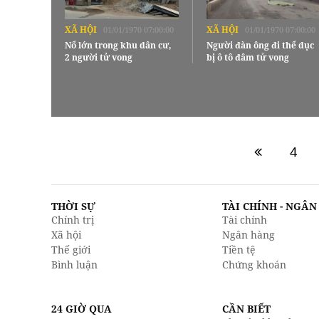
XÃ HỘI
XÃ HỘI
01/01/1970 07:00:00
01/01/1970 07:00:00
Nổ lớn trong khu dân cư,
Người đàn ông đi thể dục
2 người tử vong
bị ô tô đâm tử vong
4
THỜI SỰ
TÀI CHÍNH - NGÂ
Chính trị
Tài chính
Xã hội
Ngân hàng
Thế giới
Tiền tệ
Bình luận
Chứng khoán
24 GIỜ QUA
CẦN BIẾT