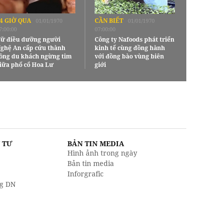
4 GIỜ QUA
CẦN BIẾT
01/01/1970
01/01/1970
7:00:00
07:00:00
ữ điều dưỡng người
Công ty Nafoods phát triển
ghệ An cấp cứu thành
kinh tế cùng đồng hành
ông du khách ngừng tim
với đồng bào vùng biên
iữa phố cổ Hoa Lư
giới
U TƯ
BẢN TIN MEDIA
Hình ảnh trong ngày
Bản tin media
Inforgrafic
g DN