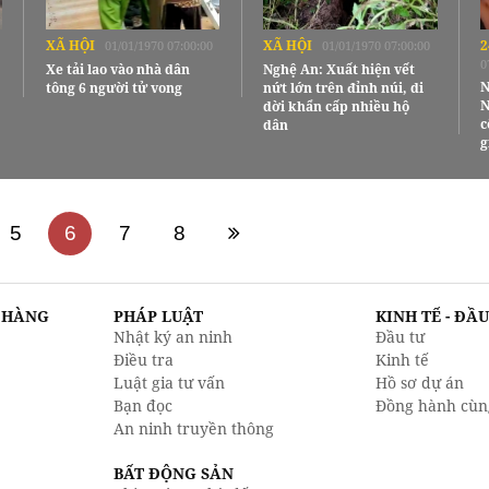
XÃ HỘI
XÃ HỘI
2
01/01/1970 07:00:00
01/01/1970 07:00:00
0
Xe tải lao vào nhà dân
Nghệ An: Xuất hiện vết
N
tông 6 người tử vong
nứt lớn trên đỉnh núi, di
N
dời khẩn cấp nhiều hộ
c
dân
g
5
6
7
8
N HÀNG
PHÁP LUẬT
KINH TẾ - ĐẦ
Nhật ký an ninh
Đầu tư
Điều tra
Kinh tế
Luật gia tư vấn
Hồ sơ dự án
Bạn đọc
Đồng hành cùn
An ninh truyền thông
BẤT ĐỘNG SẢN