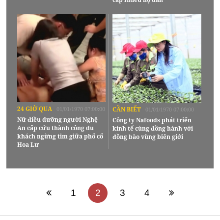
24 GIỜ QUA
01/01/1970 07:00:00
CẦN BIẾT
01/01/1970 07:00:00
Nữ điều dưỡng người Nghệ
Công ty Nafoods phát triển
An cấp cứu thành công du
kinh tế cùng đồng hành với
khách ngừng tim giữa phố cổ
đồng bào vùng biên giới
Hoa Lư
1
2
3
4