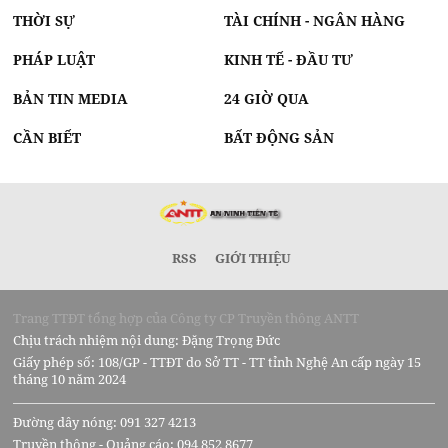
THỜI SỰ
TÀI CHÍNH - NGÂN HÀNG
PHÁP LUẬT
KINH TẾ - ĐẦU TƯ
BẢN TIN MEDIA
24 GIỜ QUA
CẦN BIẾT
BẤT ĐỘNG SẢN
RSS
GIỚI THIỆU
Trang TTĐT tổng hợp của Công ty CP Truyền thông ANTT
Chịu trách nhiệm nội dung: Đặng Trọng Đức
Giấy phép số: 108/GP - TTĐT do Sở TT - TT tỉnh Nghệ An cấp ngày 15
tháng 10 năm 2024
Đường dây nóng: 091 327 4213
Truyền thông - Quảng cáo: 094 852 8677