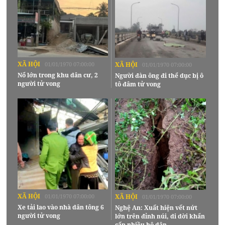
XÃ HỘI
01/01/1970 07:00:00
XÃ HỘI
01/01/1970 07:00:00
Nổ lớn trong khu dân cư, 2
Người đàn ông đi thể dục bị ô
người tử vong
tô đâm tử vong
XÃ HỘI
01/01/1970 07:00:00
XÃ HỘI
01/01/1970 07:00:00
Xe tải lao vào nhà dân tông 6
Nghệ An: Xuất hiện vết nứt
người tử vong
lớn trên đỉnh núi, di dời khẩn
cấp nhiều hộ dân