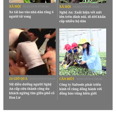
XÃ HỘI
01/01/1970 07:00:00
XÃ HỘI
01/01/1970 07:00:00
Xe tải lao vào nhà dân tông 6
Nghệ An: Xuất hiện vết nứt
người tử vong
lớn trên đỉnh núi, di dời khẩn
cấp nhiều hộ dân
24 GIỜ QUA
01/01/1970 07:00:00
CẦN BIẾT
01/01/1970 07:00:00
Nữ điều dưỡng người Nghệ
Công ty Nafoods phát triển
An cấp cứu thành công du
kinh tế cùng đồng hành với
khách ngừng tim giữa phố cổ
đồng bào vùng biên giới
Hoa Lư