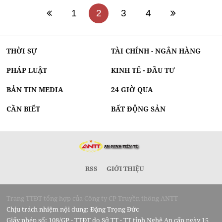
1
2
3
4
THỜI SỰ
TÀI CHÍNH - NGÂN HÀNG
PHÁP LUẬT
KINH TẾ - ĐẦU TƯ
BẢN TIN MEDIA
24 GIỜ QUA
CẦN BIẾT
BẤT ĐỘNG SẢN
RSS
GIỚI THIỆU
Trang TTĐT tổng hợp của Công ty CP Truyền thông ANTT
Chịu trách nhiệm nội dung: Đặng Trọng Đức
Giấy phép số: 108/GP - TTĐT do Sở TT - TT tỉnh Nghệ An cấp ngày 15