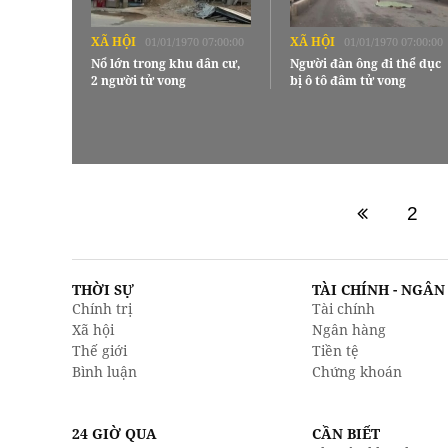
XÃ HỘI
XÃ HỘI
01/01/1970 07:00:00
01/01/1970 07:00:00
Nổ lớn trong khu dân cư,
Người đàn ông đi thể dục
2 người tử vong
bị ô tô đâm tử vong
2
THỜI SỰ
TÀI CHÍNH - NGÂ
Chính trị
Tài chính
Xã hội
Ngân hàng
Thế giới
Tiền tệ
Bình luận
Chứng khoán
24 GIỜ QUA
CẦN BIẾT