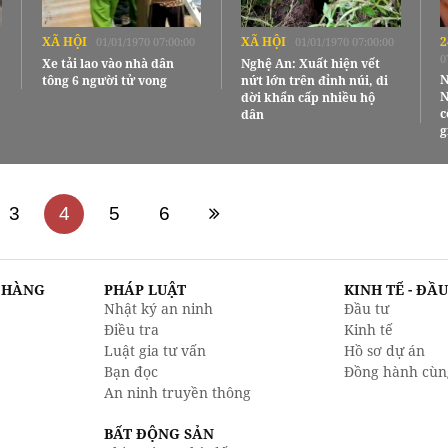
XÃ HỘI
XÃ HỘI
2
01/01/1970 07:00:00
01/01/1970 07:00:00
0
Xe tải lao vào nhà dân
Nghệ An: Xuất hiện vết
N
tông 6 người tử vong
nứt lớn trên đỉnh núi, di
N
dời khẩn cấp nhiều hộ
c
dân
g
3
4
5
6
N HÀNG
PHÁP LUẬT
KINH TẾ - ĐẦ
Nhật ký an ninh
Đầu tư
Điều tra
Kinh tế
Luật gia tư vấn
Hồ sơ dự án
Bạn đọc
Đồng hành cùn
An ninh truyền thông
BẤT ĐỘNG SẢN