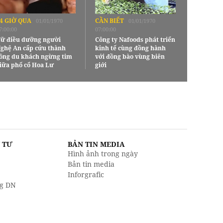
4 GIỜ QUA
CẦN BIẾT
01/01/1970
01/01/1970
7:00:00
07:00:00
ữ điều dưỡng người
Công ty Nafoods phát triển
ghệ An cấp cứu thành
kinh tế cùng đồng hành
ông du khách ngừng tim
với đồng bào vùng biên
iữa phố cổ Hoa Lư
giới
U TƯ
BẢN TIN MEDIA
Hình ảnh trong ngày
Bản tin media
Inforgrafic
g DN