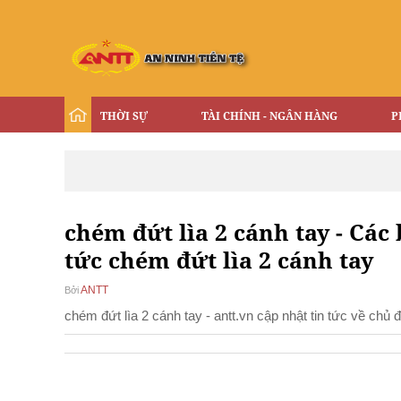
THỜI SỰ
TÀI CHÍNH - NGÂN HÀNG
P
chém đứt lìa 2 cánh tay - Các 
tức chém đứt lìa 2 cánh tay
ANTT
Bởi
chém đứt lìa 2 cánh tay - antt.vn cập nhật tin tức về chủ