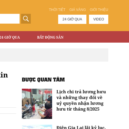
THỜI TIẾT
GIÁ VÀNG
GIỚI THIỆU
24 GIỜ QUA
VIDEO
24 GIỜ QUA
BẤT ĐỘNG SẢN
tin
ĐƯỢC QUAN TÂM
Lịch chi trả lương hưu
và những thay đổi về
uỷ quyền nhận lương
hưu từ tháng 8/2025
Điện Gia Lai lãi kỷ lục,