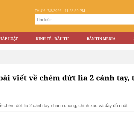
THỨ 6, 7/8/2026 - 11:28:59 PM
HÁP LUẬT
KINH TẾ - ĐẦU TƯ
BẢN TIN MEDIA
bài viết về chém đứt lìa 2 cánh tay, 
 đề chém đứt lìa 2 cánh tay nhanh chóng, chính xác và đầy đủ nhất