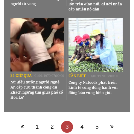
người tử vong
lớn trên đỉnh núi, di dời khẩn
cấp nhiều hộ dân
24 GIỜ QUA
01/01/1970 07:00:00
CẦN BIẾT
01/01/1970 07:00:00
Nữ điều dưỡng người Nghệ
Công ty Nafoods phát triển
An cấp cứu thành công du
kinh tế cùng đồng hành với
khách ngừng tim giữa phố cổ
đồng bào vùng biên giới
Hoa Lư
1
2
3
4
5