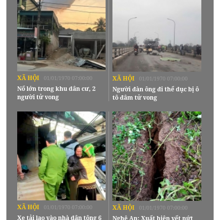
XÃ HỘI
01/01/1970 07:00:00
XÃ HỘI
01/01/1970 07:00:00
Nổ lớn trong khu dân cư, 2
Người đàn ông đi thể dục bị ô
người tử vong
tô đâm tử vong
XÃ HỘI
01/01/1970 07:00:00
XÃ HỘI
01/01/1970 07:00:00
Xe tải lao vào nhà dân tông 6
Nghệ An: Xuất hiện vết nứt