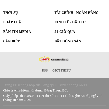
THỜI SỰ
TÀI CHÍNH - NGÂN HÀNG
PHÁP LUẬT
KINH TẾ - ĐẦU TƯ
BẢN TIN MEDIA
24 GIỜ QUA
CẦN BIẾT
BẤT ĐỘNG SẢN
RSS
GIỚI THIỆU
Trang TTĐT tổng hợp của Công ty CP Truyền thông ANTT
Chịu trách nhiệm nội dung: Đặng Trọng Đức
Giấy phép số: 108/GP - TTĐT do Sở TT - TT tỉnh Nghệ An cấp ngày 15
tháng 10 năm 2024