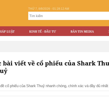
THỨ 7, 8/8/2026 - 01:28:12 AM
HÁP LUẬT
KINH TẾ - ĐẦU TƯ
BẢN TIN MEDIA
 bài viết về cổ phiếu của Shark Thu
huỷ
hủ đề cổ phiếu của Shark Thuỷ nhanh chóng, chính xác và đầy đủ nhất