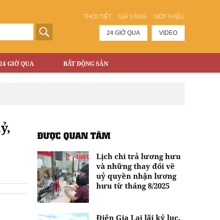
THỜI TIẾT
GIÁ VÀNG
GIỚI THIỆU
24 GIỜ QUA
VIDEO
24 GIỜ QUA
BẤT ĐỘNG SẢN
ỷ,
ĐƯỢC QUAN TÂM
Lịch chi trả lương hưu
và những thay đổi về
uỷ quyền nhận lương
hưu từ tháng 8/2025
Điện Gia Lai lãi kỷ lục,