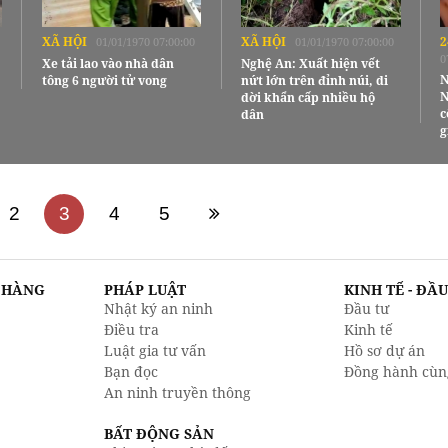
XÃ HỘI
XÃ HỘI
2
01/01/1970 07:00:00
01/01/1970 07:00:00
0
Xe tải lao vào nhà dân
Nghệ An: Xuất hiện vết
N
tông 6 người tử vong
nứt lớn trên đỉnh núi, di
N
dời khẩn cấp nhiều hộ
c
dân
g
2
3
4
5
N HÀNG
PHÁP LUẬT
KINH TẾ - ĐẦ
Nhật ký an ninh
Đầu tư
Điều tra
Kinh tế
Luật gia tư vấn
Hồ sơ dự án
Bạn đọc
Đồng hành cùn
An ninh truyền thông
BẤT ĐỘNG SẢN