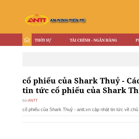
THỜI SỰ
TÀI CHÍNH - NGÂN HÀNG
P
cổ phiếu của Shark Thuỷ - Các
tin tức cổ phiếu của Shark T
ANTT
Bởi
cổ phiếu của Shark Thuỷ - antt.vn cập nhật tin tức về c