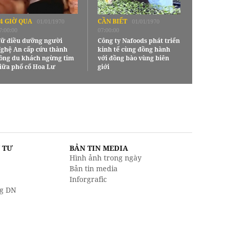
4 GIỜ QUA
CẦN BIẾT
01/01/1970
01/01/1970
7:00:00
07:00:00
ữ điều dưỡng người
Công ty Nafoods phát triển
ghệ An cấp cứu thành
kinh tế cùng đồng hành
ông du khách ngừng tim
với đồng bào vùng biên
iữa phố cổ Hoa Lư
giới
U TƯ
BẢN TIN MEDIA
Hình ảnh trong ngày
Bản tin media
Inforgrafic
g DN