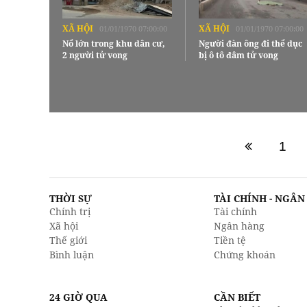
XÃ HỘI
XÃ HỘI
01/01/1970 07:00:00
01/01/1970 07:00:00
Nổ lớn trong khu dân cư,
Người đàn ông đi thể dục
2 người tử vong
bị ô tô đâm tử vong
1
THỜI SỰ
TÀI CHÍNH - NGÂ
Chính trị
Tài chính
Xã hội
Ngân hàng
Thế giới
Tiền tệ
Bình luận
Chứng khoán
24 GIỜ QUA
CẦN BIẾT