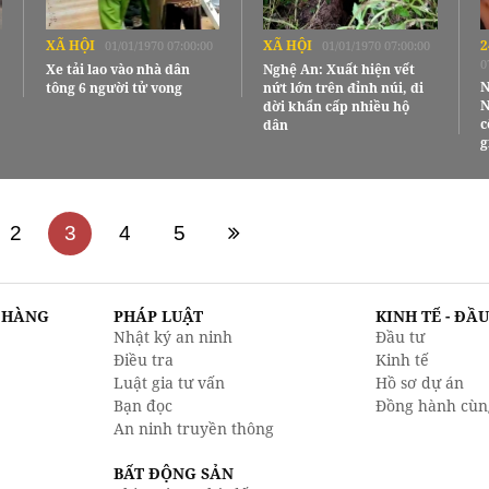
XÃ HỘI
XÃ HỘI
2
01/01/1970 07:00:00
01/01/1970 07:00:00
0
Xe tải lao vào nhà dân
Nghệ An: Xuất hiện vết
N
tông 6 người tử vong
nứt lớn trên đỉnh núi, di
N
dời khẩn cấp nhiều hộ
c
dân
g
2
3
4
5
N HÀNG
PHÁP LUẬT
KINH TẾ - ĐẦ
Nhật ký an ninh
Đầu tư
Điều tra
Kinh tế
Luật gia tư vấn
Hồ sơ dự án
Bạn đọc
Đồng hành cùn
An ninh truyền thông
BẤT ĐỘNG SẢN