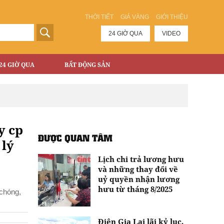
THỜI TIẾT
GIÁ VÀNG
GIỚI THIỆU
24 GIỜ QUA
VIDEO
24 GIỜ QUA
BẤT ĐỘNG SẢN
y cp
ĐƯỢC QUAN TÂM
 lý
Lịch chi trả lương hưu
và những thay đổi về
uỷ quyền nhận lương
hưu từ tháng 8/2025
 chóng,
Điện Gia Lai lãi kỷ lục,