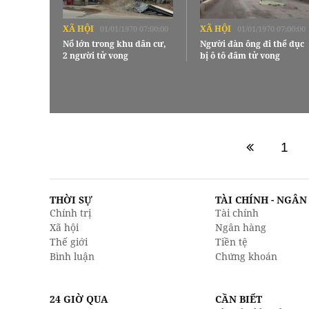
XÃ HỘI
XÃ HỘI
01/01/1970 07:00:00
01/01/1970 07:00:00
Nổ lớn trong khu dân cư,
Người đàn ông đi thể dục
2 người tử vong
bị ô tô đâm tử vong
1
THỜI SỰ
TÀI CHÍNH - NGÂ
Chính trị
Tài chính
Xã hội
Ngân hàng
Thế giới
Tiền tệ
Bình luận
Chứng khoán
24 GIỜ QUA
CẦN BIẾT