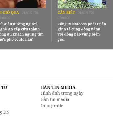
4 GIỜ QUA
CẦN BIẾT
01/01/1970
01/01/1970
7:00:00
07:00:00
ữ điều dưỡng người
Công ty Nafoods phát triển
ghệ An cấp cứu thành
kinh tế cùng đồng hành
ông du khách ngừng tim
với đồng bào vùng biên
iữa phố cổ Hoa Lư
giới
U TƯ
BẢN TIN MEDIA
Hình ảnh trong ngày
Bản tin media
Inforgrafic
g DN