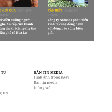
4 GIỜ QUA
CẦN BIẾT
01/01/1970
01/01/1970
7:00:00
07:00:00
ữ điều dưỡng người
Công ty Nafoods phát triển
ghệ An cấp cứu thành
kinh tế cùng đồng hành
ông du khách ngừng tim
với đồng bào vùng biên
iữa phố cổ Hoa Lư
giới
U TƯ
BẢN TIN MEDIA
Hình ảnh trong ngày
Bản tin media
Inforgrafic
g DN