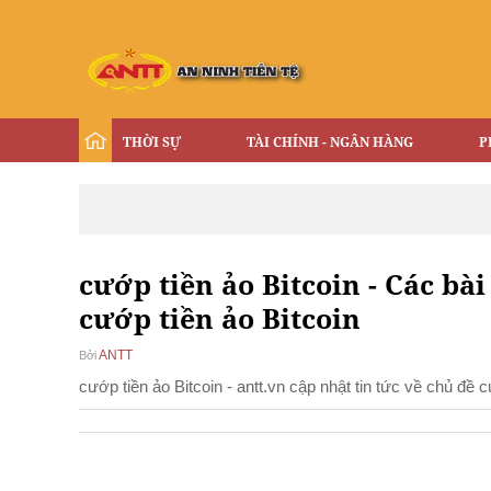
THỜI SỰ
TÀI CHÍNH - NGÂN HÀNG
P
cướp tiền ảo Bitcoin - Các bài
cướp tiền ảo Bitcoin
ANTT
Bởi
cướp tiền ảo Bitcoin - antt.vn cập nhật tin tức về chủ đề