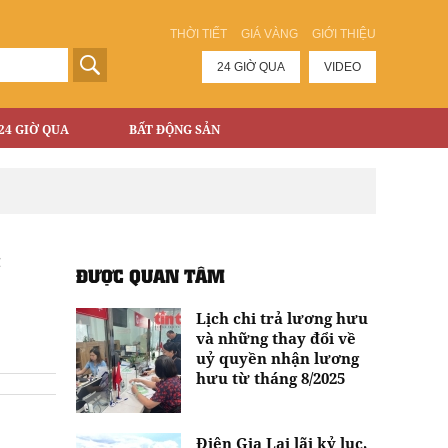
THỜI TIẾT
GIÁ VÀNG
GIỚI THIỆU
24 GIỜ QUA
VIDEO
24 GIỜ QUA
BẤT ĐỘNG SẢN
c
ĐƯỢC QUAN TÂM
Lịch chi trả lương hưu
và những thay đổi về
uỷ quyền nhận lương
hưu từ tháng 8/2025
Điện Gia Lai lãi kỷ lục,