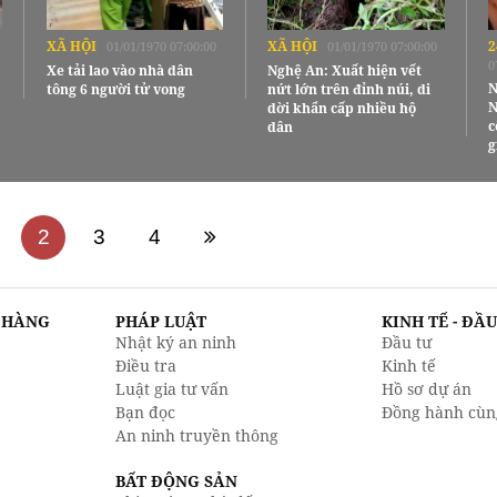
XÃ HỘI
XÃ HỘI
2
01/01/1970 07:00:00
01/01/1970 07:00:00
0
Xe tải lao vào nhà dân
Nghệ An: Xuất hiện vết
N
tông 6 người tử vong
nứt lớn trên đỉnh núi, di
N
dời khẩn cấp nhiều hộ
c
dân
g
2
3
4
N HÀNG
PHÁP LUẬT
KINH TẾ - ĐẦ
Nhật ký an ninh
Đầu tư
Điều tra
Kinh tế
Luật gia tư vấn
Hồ sơ dự án
Bạn đọc
Đồng hành cùn
An ninh truyền thông
BẤT ĐỘNG SẢN