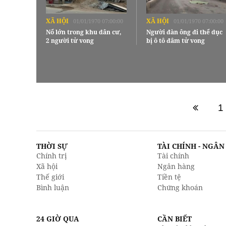
XÃ HỘI
XÃ HỘI
01/01/1970 07:00:00
01/01/1970 07:00:00
Nổ lớn trong khu dân cư,
Người đàn ông đi thể dục
2 người tử vong
bị ô tô đâm tử vong
1
THỜI SỰ
TÀI CHÍNH - NGÂ
Chính trị
Tài chính
Xã hội
Ngân hàng
Thế giới
Tiền tệ
Bình luận
Chứng khoán
24 GIỜ QUA
CẦN BIẾT