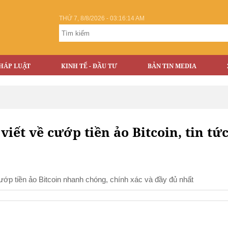
THỨ 7, 8/8/2026 - 03:16:14 AM
HÁP LUẬT
KINH TẾ - ĐẦU TƯ
BẢN TIN MEDIA
 viết về cướp tiền ảo Bitcoin, tin tứ
 cướp tiền ảo Bitcoin nhanh chóng, chính xác và đầy đủ nhất