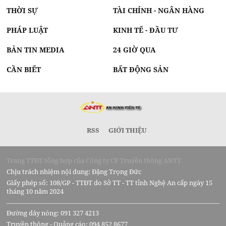
THỜI SỰ
TÀI CHÍNH - NGÂN HÀNG
PHÁP LUẬT
KINH TẾ - ĐẦU TƯ
BẢN TIN MEDIA
24 GIỜ QUA
CẦN BIẾT
BẤT ĐỘNG SẢN
RSS
GIỚI THIỆU
Trang TTĐT tổng hợp của Công ty CP Truyền thông ANTT
Chịu trách nhiệm nội dung: Đặng Trọng Đức
Giấy phép số: 108/GP - TTĐT do Sở TT - TT tỉnh Nghệ An cấp ngày 15
tháng 10 năm 2024
Đường dây nóng: 091 327 4213
Truyền thông - Quảng cáo: 094 852 8677