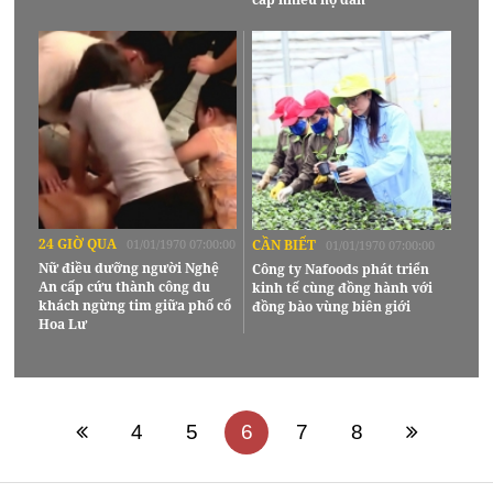
24 GIỜ QUA
01/01/1970 07:00:00
CẦN BIẾT
01/01/1970 07:00:00
Nữ điều dưỡng người Nghệ
Công ty Nafoods phát triển
An cấp cứu thành công du
kinh tế cùng đồng hành với
khách ngừng tim giữa phố cổ
đồng bào vùng biên giới
Hoa Lư
4
5
6
7
8