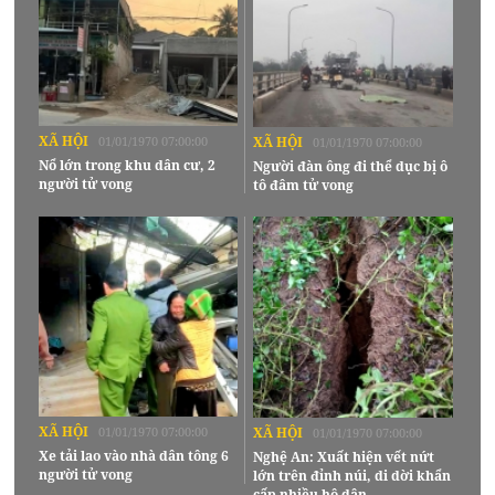
XÃ HỘI
01/01/1970 07:00:00
XÃ HỘI
01/01/1970 07:00:00
Nổ lớn trong khu dân cư, 2
Người đàn ông đi thể dục bị ô
người tử vong
tô đâm tử vong
XÃ HỘI
01/01/1970 07:00:00
XÃ HỘI
01/01/1970 07:00:00
Xe tải lao vào nhà dân tông 6
Nghệ An: Xuất hiện vết nứt
người tử vong
lớn trên đỉnh núi, di dời khẩn
cấp nhiều hộ dân