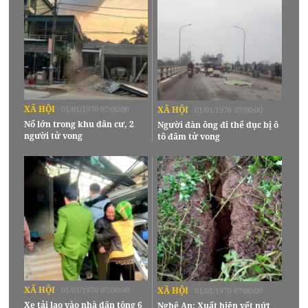
XÃ HỘI
01/01/1970 07:00:00
XÃ HỘI
01/01/1970 07:00:00
Nổ lớn trong khu dân cư, 2
Người đàn ông đi thể dục bị ô
người tử vong
tô đâm tử vong
XÃ HỘI
01/01/1970 07:00:00
XÃ HỘI
01/01/1970 07:00:00
Xe tải lao vào nhà dân tông 6
Nghệ An: Xuất hiện vết nứt