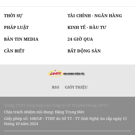
THỜI SỰ
TÀI CHÍNH - NGÂN HÀNG
PHÁP LUẬT
KINH TẾ - ĐẦU TƯ
BẢN TIN MEDIA
24 GIỜ QUA
CẦN BIẾT
BẤT ĐỘNG SẢN
RSS
GIỚI THIỆU
Trang TTĐT tổng hợp của Công ty CP Truyền thông ANTT
Chịu trách nhiệm nội dung: Đặng Trọng Đức
Giấy phép số: 108/GP - TTĐT do Sở TT - TT tỉnh Nghệ An cấp ngày 15
tháng 10 năm 2024