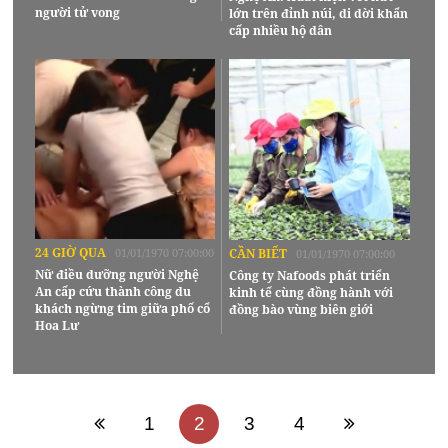
người tử vong
lớn trên đỉnh núi, di dời khẩn
cấp nhiều hộ dân
24 GIỜ QUA
01/01/1970 07:00:00
CẦN BIẾT
01/01/1970 07:00:00
Nữ điều dưỡng người Nghệ
Công ty Nafoods phát triển
An cấp cứu thành công du
kinh tế cùng đồng hành với
khách ngừng tim giữa phố cổ
đồng bào vùng biên giới
Hoa Lư
1
2
3
4