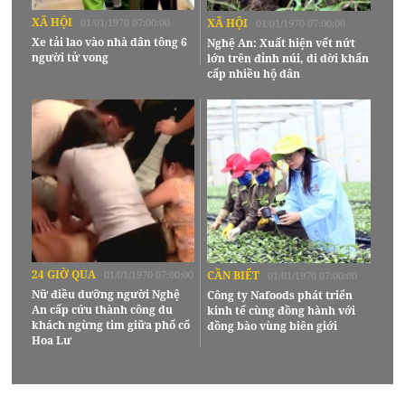
XÃ HỘI
01/01/1970 07:00:00
XÃ HỘI
01/01/1970 07:00:00
Xe tải lao vào nhà dân tông 6
Nghệ An: Xuất hiện vết nứt
người tử vong
lớn trên đỉnh núi, di dời khẩn
cấp nhiều hộ dân
24 GIỜ QUA
01/01/1970 07:00:00
CẦN BIẾT
01/01/1970 07:00:00
Nữ điều dưỡng người Nghệ
Công ty Nafoods phát triển
An cấp cứu thành công du
kinh tế cùng đồng hành với
khách ngừng tim giữa phố cổ
đồng bào vùng biên giới
Hoa Lư