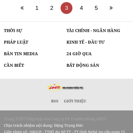
1
2
3
4
5
THỜI SỰ
TÀI CHÍNH - NGÂN HÀNG
PHÁP LUẬT
KINH TẾ - ĐẦU TƯ
BẢN TIN MEDIA
24 GIỜ QUA
CẦN BIẾT
BẤT ĐỘNG SẢN
RSS
GIỚI THIỆU
Trang TTĐT tổng hợp của Công ty CP Truyền thông ANTT
Chịu trách nhiệm nội dung: Đặng Trọng Đức
Giấy phép số: 108/GP - TTĐT do Sở TT - TT tỉnh Nghệ An cấp ngày 15