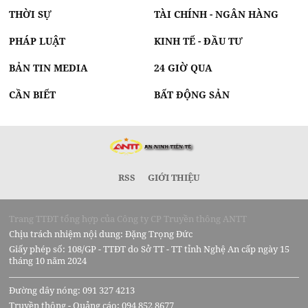
THỜI SỰ
TÀI CHÍNH - NGÂN HÀNG
PHÁP LUẬT
KINH TẾ - ĐẦU TƯ
BẢN TIN MEDIA
24 GIỜ QUA
CẦN BIẾT
BẤT ĐỘNG SẢN
RSS
GIỚI THIỆU
Trang TTĐT tổng hợp của Công ty CP Truyền thông ANTT
Chịu trách nhiệm nội dung: Đặng Trọng Đức
Giấy phép số: 108/GP - TTĐT do Sở TT - TT tỉnh Nghệ An cấp ngày 15
tháng 10 năm 2024
Đường dây nóng: 091 327 4213
Truyền thông - Quảng cáo: 094 852 8677