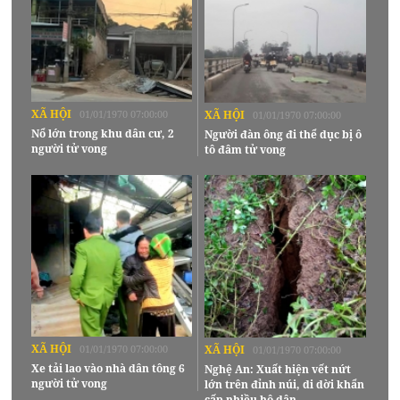
XÃ HỘI
01/01/1970 07:00:00
XÃ HỘI
01/01/1970 07:00:00
Nổ lớn trong khu dân cư, 2
Người đàn ông đi thể dục bị ô
người tử vong
tô đâm tử vong
XÃ HỘI
01/01/1970 07:00:00
XÃ HỘI
01/01/1970 07:00:00
Xe tải lao vào nhà dân tông 6
Nghệ An: Xuất hiện vết nứt
người tử vong
lớn trên đỉnh núi, di dời khẩn
cấp nhiều hộ dân