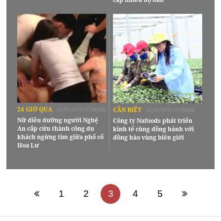
24 GIỜ QUA
01/01/1970 07:00:00
CẦN BIẾT
01/01/1970 07:00:00
Nữ điều dưỡng người Nghệ
Công ty Nafoods phát triển
An cấp cứu thành công du
kinh tế cùng đồng hành với
khách ngừng tim giữa phố cổ
đồng bào vùng biên giới
Hoa Lư
1
2
3
4
5