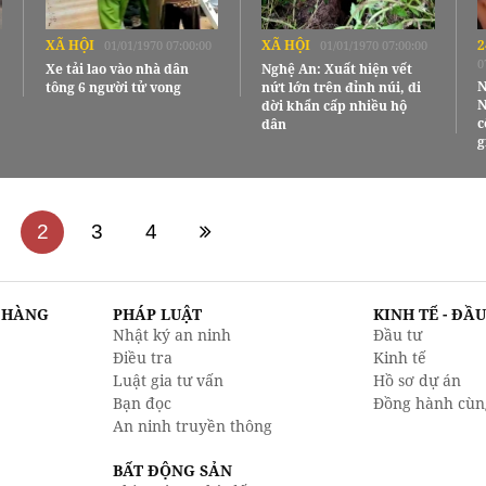
XÃ HỘI
XÃ HỘI
2
01/01/1970 07:00:00
01/01/1970 07:00:00
0
Xe tải lao vào nhà dân
Nghệ An: Xuất hiện vết
N
tông 6 người tử vong
nứt lớn trên đỉnh núi, di
N
dời khẩn cấp nhiều hộ
c
dân
g
2
3
4
N HÀNG
PHÁP LUẬT
KINH TẾ - ĐẦ
Nhật ký an ninh
Đầu tư
Điều tra
Kinh tế
Luật gia tư vấn
Hồ sơ dự án
Bạn đọc
Đồng hành cùn
An ninh truyền thông
BẤT ĐỘNG SẢN