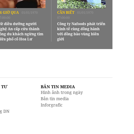
4 GIỜ QUA
CẦN BIẾT
01/01/1970
01/01/1970
7:00:00
07:00:00
ữ điều dưỡng người
Công ty Nafoods phát triển
ghệ An cấp cứu thành
kinh tế cùng đồng hành
ông du khách ngừng tim
với đồng bào vùng biên
iữa phố cổ Hoa Lư
giới
U TƯ
BẢN TIN MEDIA
Hình ảnh trong ngày
Bản tin media
Inforgrafic
g DN