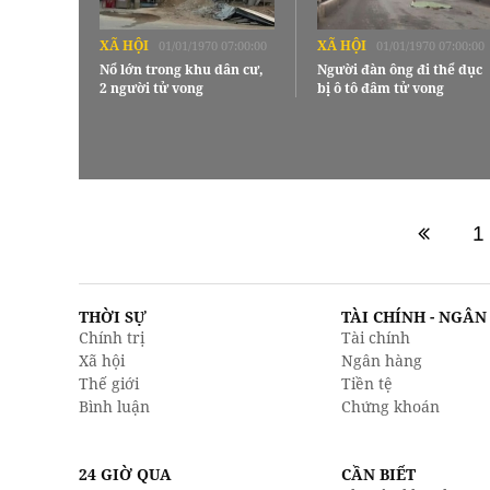
XÃ HỘI
XÃ HỘI
01/01/1970 07:00:00
01/01/1970 07:00:00
Nổ lớn trong khu dân cư,
Người đàn ông đi thể dục
2 người tử vong
bị ô tô đâm tử vong
1
THỜI SỰ
TÀI CHÍNH - NGÂ
Chính trị
Tài chính
Xã hội
Ngân hàng
Thế giới
Tiền tệ
Bình luận
Chứng khoán
24 GIỜ QUA
CẦN BIẾT