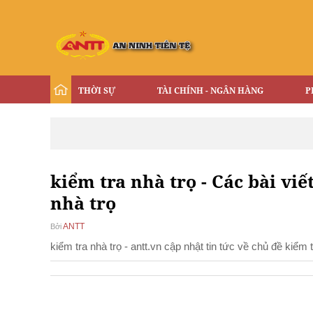
THỜI SỰ
TÀI CHÍNH - NGÂN HÀNG
P
kiểm tra nhà trọ - Các bài viế
nhà trọ
ANTT
Bởi
kiểm tra nhà trọ - antt.vn cập nhật tin tức về chủ đề kiểm