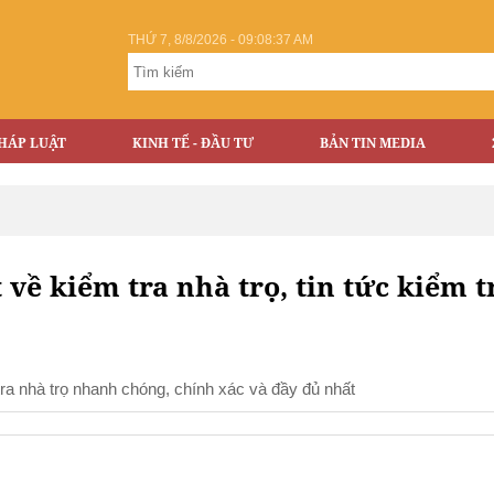
THỨ 7, 8/8/2026 - 09:08:37 AM
HÁP LUẬT
KINH TẾ - ĐẦU TƯ
BẢN TIN MEDIA
t về kiểm tra nhà trọ, tin tức kiểm t
 tra nhà trọ nhanh chóng, chính xác và đầy đủ nhất