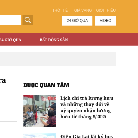
THỜI TIẾT
GIÁ VÀNG
GIỚI THIỆU
24 GIỜ QUA
VIDEO
24 GIỜ QUA
BẤT ĐỘNG SẢN
ra
ĐƯỢC QUAN TÂM
Lịch chi trả lương hưu
và những thay đổi về
uỷ quyền nhận lương
hưu từ tháng 8/2025
Điện Gia Lai lãi kỷ lục,