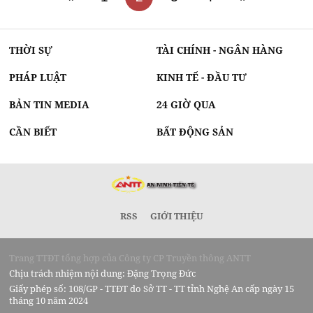
THỜI SỰ
TÀI CHÍNH - NGÂN HÀNG
PHÁP LUẬT
KINH TẾ - ĐẦU TƯ
BẢN TIN MEDIA
24 GIỜ QUA
CẦN BIẾT
BẤT ĐỘNG SẢN
RSS
GIỚI THIỆU
Trang TTĐT tổng hợp của Công ty CP Truyền thông ANTT
Chịu trách nhiệm nội dung: Đặng Trọng Đức
Giấy phép số: 108/GP - TTĐT do Sở TT - TT tỉnh Nghệ An cấp ngày 15
tháng 10 năm 2024