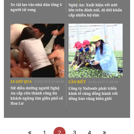
Xe tải lao vào nhà dân tông 6
Nghệ An: Xuất hiện vết nứt
người tử vong
lớn trên đỉnh núi, di dời khẩn
cấp nhiều hộ dân
24 GIỜ QUA
01/01/1970 07:00:00
CẦN BIẾT
01/01/1970 07:00:00
Nữ điều dưỡng người Nghệ
Công ty Nafoods phát triển
An cấp cứu thành công du
kinh tế cùng đồng hành với
khách ngừng tim giữa phố cổ
đồng bào vùng biên giới
Hoa Lư
1
2
3
4