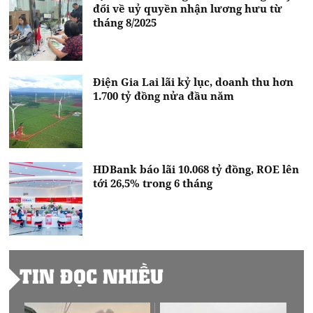
đổi về uỷ quyền nhận lương hưu từ
tháng 8/2025
Điện Gia Lai lãi kỷ lục, doanh thu hơn
1.700 tỷ đồng nửa đầu năm
HDBank báo lãi 10.068 tỷ đồng, ROE lên
tới 26,5% trong 6 tháng
TIN ĐỌC NHIỀU