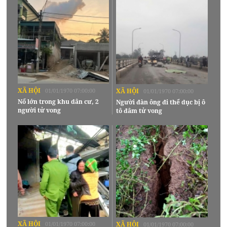
XÃ HỘI
01/01/1970 07:00:00
XÃ HỘI
01/01/1970 07:00:00
Nổ lớn trong khu dân cư, 2
Người đàn ông đi thể dục bị ô
người tử vong
tô đâm tử vong
XÃ HỘI
01/01/1970 07:00:00
XÃ HỘI
01/01/1970 07:00:00