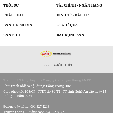
THỜI SỰ
TÀI CHÍNH - NGÂN HÀNG
PHÁP LUẬT
KINH TẾ - ĐẦU TƯ
BẢN TIN MEDIA
24 GIỜ QUA
CẦN BIẾT
BẤT ĐỘNG SẢN
RSS
GIỚI THIỆU
Trang TTĐT tổng hợp của Công ty CP Truyền thông ANTT
Chịu trách nhiệm nội dung: Đặng Trọng Đức
Giấy phép số: 108/GP - TTĐT do Sở TT - TT tỉnh Nghệ An cấp ngày 15
tháng 10 năm 2024
Đường dây nóng: 091 327 4213
Truyền thông - Quảng cáo: 094 852 8677