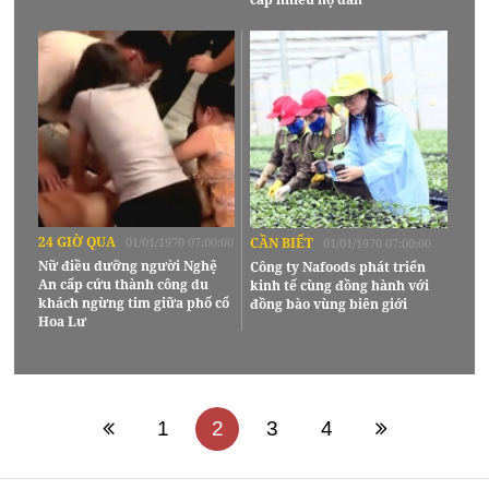
24 GIỜ QUA
01/01/1970 07:00:00
CẦN BIẾT
01/01/1970 07:00:00
Nữ điều dưỡng người Nghệ
Công ty Nafoods phát triển
An cấp cứu thành công du
kinh tế cùng đồng hành với
khách ngừng tim giữa phố cổ
đồng bào vùng biên giới
Hoa Lư
1
2
3
4