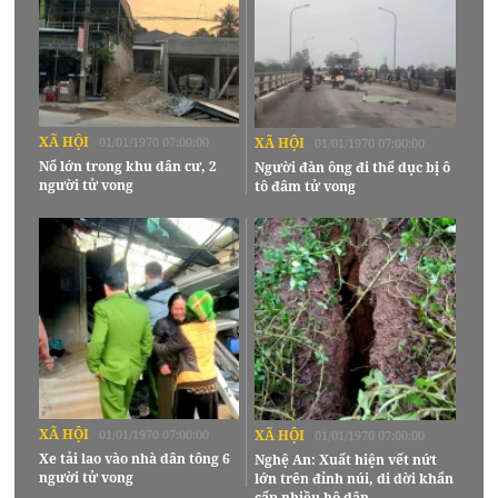
XÃ HỘI
01/01/1970 07:00:00
XÃ HỘI
01/01/1970 07:00:00
Nổ lớn trong khu dân cư, 2
Người đàn ông đi thể dục bị ô
người tử vong
tô đâm tử vong
XÃ HỘI
01/01/1970 07:00:00
XÃ HỘI
01/01/1970 07:00:00
Xe tải lao vào nhà dân tông 6
Nghệ An: Xuất hiện vết nứt
người tử vong
lớn trên đỉnh núi, di dời khẩn
cấp nhiều hộ dân