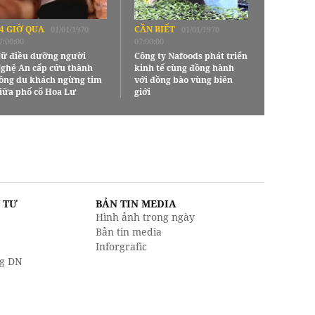
4 GIỜ QUA
CẦN BIẾT
01/01/1970
01/01/1970
7:00:00
07:00:00
ữ điều dưỡng người
Công ty Nafoods phát triển
ghệ An cấp cứu thành
kinh tế cùng đồng hành
ông du khách ngừng tim
với đồng bào vùng biên
iữa phố cổ Hoa Lư
giới
U TƯ
BẢN TIN MEDIA
Hình ảnh trong ngày
Bản tin media
Inforgrafic
g DN