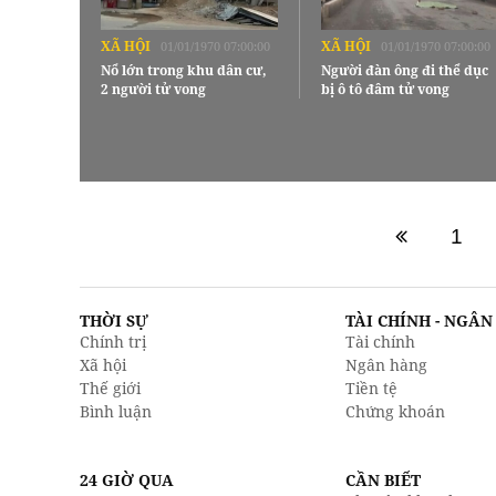
XÃ HỘI
XÃ HỘI
01/01/1970 07:00:00
01/01/1970 07:00:00
Nổ lớn trong khu dân cư,
Người đàn ông đi thể dục
2 người tử vong
bị ô tô đâm tử vong
1
THỜI SỰ
TÀI CHÍNH - NGÂ
Chính trị
Tài chính
Xã hội
Ngân hàng
Thế giới
Tiền tệ
Bình luận
Chứng khoán
24 GIỜ QUA
CẦN BIẾT