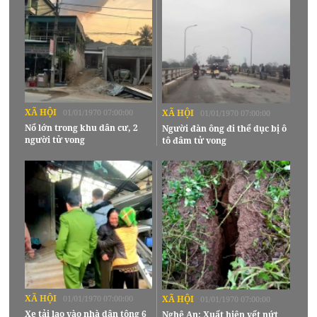
XÃ HỘI
01/01/1970 07:00:00
XÃ HỘI
01/01/1970 07:00:00
Nổ lớn trong khu dân cư, 2
Người đàn ông đi thể dục bị ô
người tử vong
tô đâm tử vong
XÃ HỘI
01/01/1970 07:00:00
XÃ HỘI
01/01/1970 07:00:00
Xe tải lao vào nhà dân tông 6
Nghệ An: Xuất hiện vết nứt