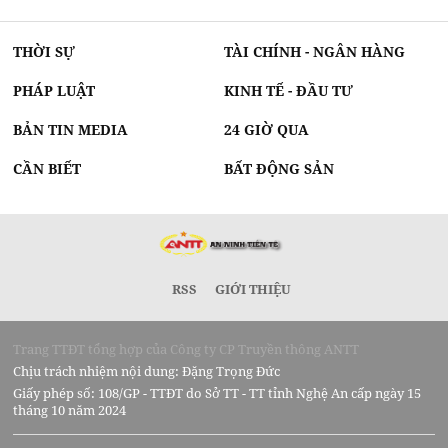
THỜI SỰ
TÀI CHÍNH - NGÂN HÀNG
PHÁP LUẬT
KINH TẾ - ĐẦU TƯ
BẢN TIN MEDIA
24 GIỜ QUA
CẦN BIẾT
BẤT ĐỘNG SẢN
RSS
GIỚI THIỆU
Trang TTĐT tổng hợp của Công ty CP Truyền thông ANTT
Chịu trách nhiệm nội dung: Đặng Trọng Đức
Giấy phép số: 108/GP - TTĐT do Sở TT - TT tỉnh Nghệ An cấp ngày 15
tháng 10 năm 2024