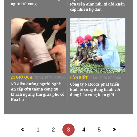
người tử vong
lớn trên đỉnh núi, di dời khẩn
cấp nhiều hộ dân
24 GIỜ QUA
01/01/1970 07:00:00
CẦN BIẾT
01/01/1970 07:00:00
Nữ điều dưỡng người Nghệ
Công ty Nafoods phát triển
An cấp cứu thành công du
kinh tế cùng đồng hành với
khách ngừng tim giữa phố cổ
đồng bào vùng biên giới
Hoa Lư
1
2
3
4
5