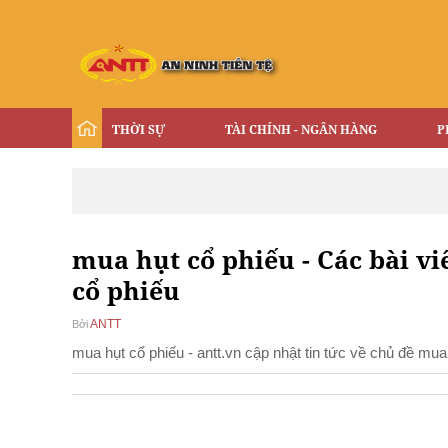
THỜI SỰ
TÀI CHÍNH - NGÂN HÀNG
P
mua hụt cổ phiếu - Các bài vi
cổ phiếu
ANTT
Bởi
mua hụt cổ phiếu - antt.vn cập nhật tin tức về chủ đề mu