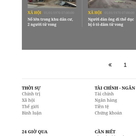
XÃ HỘI
XÃ HỘI
01/01/1970 07:00:00
01/01/1970 07:00:00
Nổ lớn trong khu dân cư,
Người đàn ông đi thể dục
2 người tử vong
bị ô tô đâm tử vong
1
THỜI SỰ
TÀI CHÍNH - NGÂ
Chính trị
Tài chính
Xã hội
Ngân hàng
Thế giới
Tiền tệ
Bình luận
Chứng khoán
24 GIỜ QUA
CẦN BIẾT