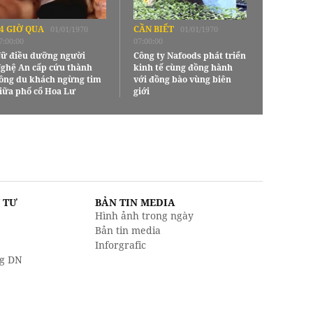
4 GIỜ QUA
CẦN BIẾT
01/01/1970
01/01/1970
7:00:00
07:00:00
ữ điều dưỡng người
Công ty Nafoods phát triển
ghệ An cấp cứu thành
kinh tế cùng đồng hành
ông du khách ngừng tim
với đồng bào vùng biên
iữa phố cổ Hoa Lư
giới
U TƯ
BẢN TIN MEDIA
Hình ảnh trong ngày
Bản tin media
Inforgrafic
g DN