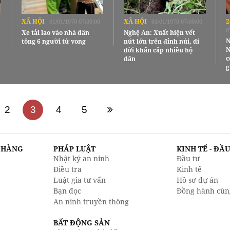
XÃ HỘI
XÃ HỘI
2
01/01/1970 07:00:00
01/01/1970 07:00:00
0
Xe tải lao vào nhà dân
Nghệ An: Xuất hiện vết
N
tông 6 người tử vong
nứt lớn trên đỉnh núi, di
N
dời khẩn cấp nhiều hộ
c
dân
g
2
3
4
5
N HÀNG
PHÁP LUẬT
KINH TẾ - ĐẦ
Nhật ký an ninh
Đầu tư
Điều tra
Kinh tế
Luật gia tư vấn
Hồ sơ dự án
Bạn đọc
Đồng hành cùn
An ninh truyền thông
BẤT ĐỘNG SẢN