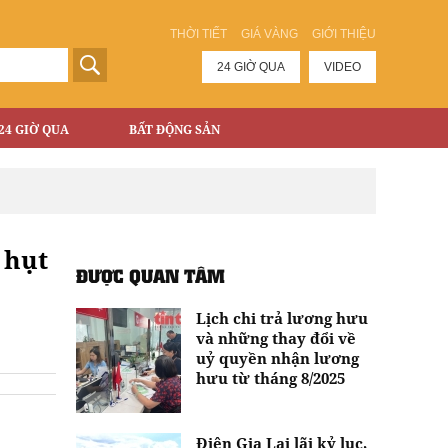
THỜI TIẾT
GIÁ VÀNG
GIỚI THIỆU
24 GIỜ QUA
VIDEO
24 GIỜ QUA
BẤT ĐỘNG SẢN
 hụt
ĐƯỢC QUAN TÂM
Lịch chi trả lương hưu
và những thay đổi về
uỷ quyền nhận lương
hưu từ tháng 8/2025
Điện Gia Lai lãi kỷ lục,