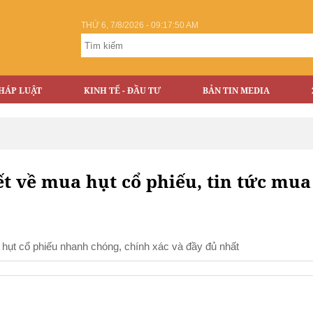
THỨ 6, 7/8/2026 - 09:17:50 AM
HÁP LUẬT
KINH TẾ - ĐẦU TƯ
BẢN TIN MEDIA
ết về mua hụt cổ phiếu, tin tức mua
a hụt cổ phiếu nhanh chóng, chính xác và đầy đủ nhất