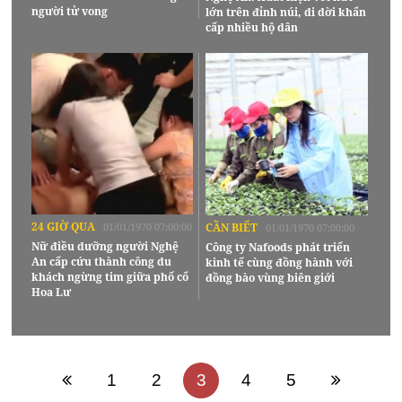
người tử vong
lớn trên đỉnh núi, di dời khẩn
cấp nhiều hộ dân
24 GIỜ QUA
01/01/1970 07:00:00
CẦN BIẾT
01/01/1970 07:00:00
Nữ điều dưỡng người Nghệ
Công ty Nafoods phát triển
An cấp cứu thành công du
kinh tế cùng đồng hành với
khách ngừng tim giữa phố cổ
đồng bào vùng biên giới
Hoa Lư
1
2
3
4
5