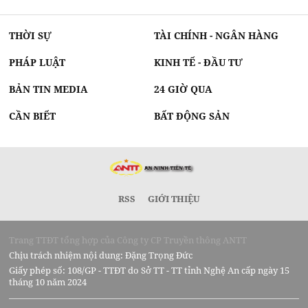
THỜI SỰ
TÀI CHÍNH - NGÂN HÀNG
PHÁP LUẬT
KINH TẾ - ĐẦU TƯ
BẢN TIN MEDIA
24 GIỜ QUA
CẦN BIẾT
BẤT ĐỘNG SẢN
RSS
GIỚI THIỆU
Trang TTĐT tổng hợp của Công ty CP Truyền thông ANTT
Chịu trách nhiệm nội dung: Đặng Trọng Đức
Giấy phép số: 108/GP - TTĐT do Sở TT - TT tỉnh Nghệ An cấp ngày 15
tháng 10 năm 2024