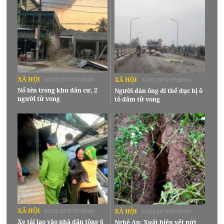
XÃ HỘI
01/01/1970 07:00:00
XÃ HỘI
01/01/1970 07:00:00
Nổ lớn trong khu dân cư, 2
Người đàn ông đi thể dục bị ô
người tử vong
tô đâm tử vong
XÃ HỘI
01/01/1970 07:00:00
XÃ HỘI
01/01/1970 07:00:00
Xe tải lao vào nhà dân tông 6
Nghệ An: Xuất hiện vết nứt