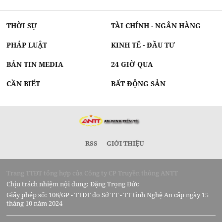
THỜI SỰ
TÀI CHÍNH - NGÂN HÀNG
PHÁP LUẬT
KINH TẾ - ĐẦU TƯ
BẢN TIN MEDIA
24 GIỜ QUA
CẦN BIẾT
BẤT ĐỘNG SẢN
RSS
GIỚI THIỆU
Trang TTĐT tổng hợp của Công ty CP Truyền thông ANTT
Chịu trách nhiệm nội dung: Đặng Trọng Đức
Giấy phép số: 108/GP - TTĐT do Sở TT - TT tỉnh Nghệ An cấp ngày 15
tháng 10 năm 2024