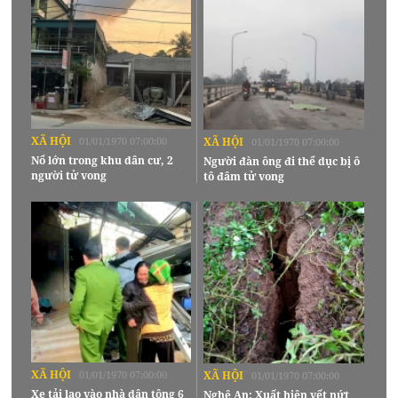
XÃ HỘI
01/01/1970 07:00:00
XÃ HỘI
01/01/1970 07:00:00
Nổ lớn trong khu dân cư, 2
Người đàn ông đi thể dục bị ô
người tử vong
tô đâm tử vong
XÃ HỘI
01/01/1970 07:00:00
XÃ HỘI
01/01/1970 07:00:00
Xe tải lao vào nhà dân tông 6
Nghệ An: Xuất hiện vết nứt