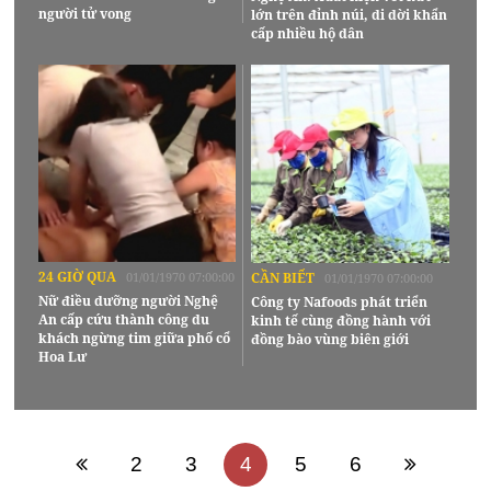
người tử vong
lớn trên đỉnh núi, di dời khẩn
cấp nhiều hộ dân
24 GIỜ QUA
01/01/1970 07:00:00
CẦN BIẾT
01/01/1970 07:00:00
Nữ điều dưỡng người Nghệ
Công ty Nafoods phát triển
An cấp cứu thành công du
kinh tế cùng đồng hành với
khách ngừng tim giữa phố cổ
đồng bào vùng biên giới
Hoa Lư
2
3
4
5
6