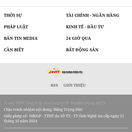
THỜI SỰ
TÀI CHÍNH - NGÂN HÀNG
PHÁP LUẬT
KINH TẾ - ĐẦU TƯ
BẢN TIN MEDIA
24 GIỜ QUA
CẦN BIẾT
BẤT ĐỘNG SẢN
RSS
GIỚI THIỆU
Trang TTĐT tổng hợp của Công ty CP Truyền thông ANTT
Chịu trách nhiệm nội dung: Đặng Trọng Đức
Giấy phép số: 108/GP - TTĐT do Sở TT - TT tỉnh Nghệ An cấp ngày 15
tháng 10 năm 2024