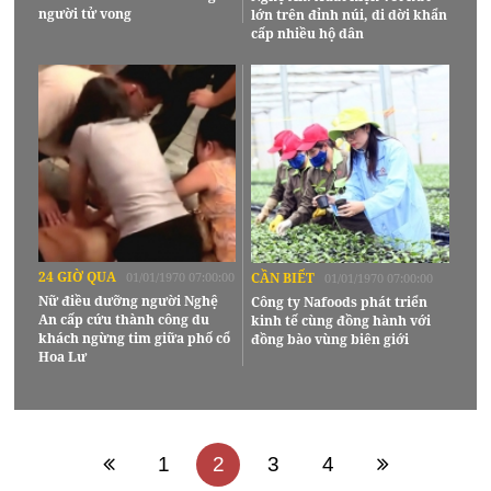
người tử vong
lớn trên đỉnh núi, di dời khẩn
cấp nhiều hộ dân
24 GIỜ QUA
01/01/1970 07:00:00
CẦN BIẾT
01/01/1970 07:00:00
Nữ điều dưỡng người Nghệ
Công ty Nafoods phát triển
An cấp cứu thành công du
kinh tế cùng đồng hành với
khách ngừng tim giữa phố cổ
đồng bào vùng biên giới
Hoa Lư
1
2
3
4