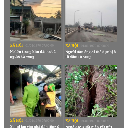
XÃ HỘI
01/01/1970 07:00:00
XÃ HỘI
01/01/1970 07:00:00
Nổ lớn trong khu dân cư, 2
Người đàn ông đi thể dục bị ô
người tử vong
tô đâm tử vong
XÃ HỘI
01/01/1970 07:00:00
XÃ HỘI
01/01/1970 07:00:00
Xe tải lao vào nhà dân tông 6
Nghệ An: Xuất hiện vết nứt