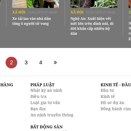
XÃ HỘI
XÃ HỘI
2
01/01/1970 07:00:00
01/01/1970 07:00:00
0
Xe tải lao vào nhà dân
Nghệ An: Xuất hiện vết
N
tông 6 người tử vong
nứt lớn trên đỉnh núi, di
N
dời khẩn cấp nhiều hộ
c
dân
g
2
3
4
N HÀNG
PHÁP LUẬT
KINH TẾ - ĐẦ
Nhật ký an ninh
Đầu tư
Điều tra
Kinh tế
Luật gia tư vấn
Hồ sơ dự án
Bạn đọc
Đồng hành cùn
An ninh truyền thông
BẤT ĐỘNG SẢN