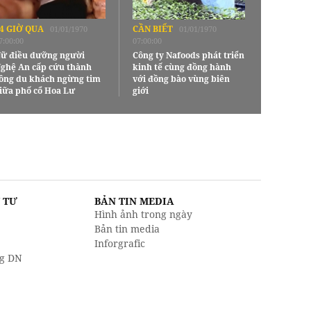
4 GIỜ QUA
CẦN BIẾT
01/01/1970
01/01/1970
7:00:00
07:00:00
ữ điều dưỡng người
Công ty Nafoods phát triển
ghệ An cấp cứu thành
kinh tế cùng đồng hành
ông du khách ngừng tim
với đồng bào vùng biên
iữa phố cổ Hoa Lư
giới
U TƯ
BẢN TIN MEDIA
Hình ảnh trong ngày
Bản tin media
Inforgrafic
g DN