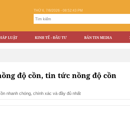
THỨ 6, 7/8/2026 - 08:52:43 PM
HÁP LUẬT
KINH TẾ - ĐẦU TƯ
BẢN TIN MEDIA
nồng độ cồn, tin tức nồng độ cồn
 cồn nhanh chóng, chính xác và đầy đủ nhất