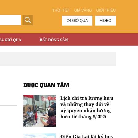
THỜI TIẾT
GIÁ VÀNG
GIỚI THIỆU
24 GIỜ QUA
VIDEO
24 GIỜ QUA
BẤT ĐỘNG SẢN
ĐƯỢC QUAN TÂM
Lịch chi trả lương hưu
và những thay đổi về
uỷ quyền nhận lương
hưu từ tháng 8/2025
Điện Gia Lai lãi kỷ lục,