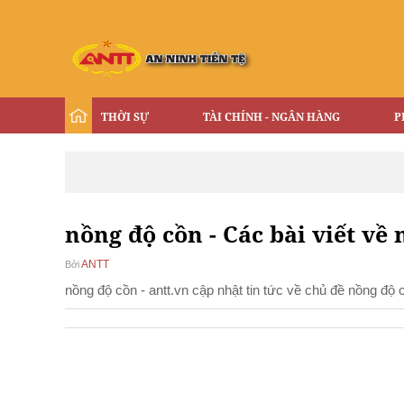
THỜI SỰ
TÀI CHÍNH - NGÂN HÀNG
P
nồng độ cồn - Các bài viết về 
ANTT
Bởi
nồng độ cồn - antt.vn cập nhật tin tức về chủ đề nồng độ