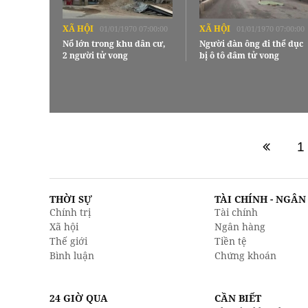
XÃ HỘI
XÃ HỘI
01/01/1970 07:00:00
01/01/1970 07:00:00
Nổ lớn trong khu dân cư,
Người đàn ông đi thể dục
2 người tử vong
bị ô tô đâm tử vong
1
THỜI SỰ
TÀI CHÍNH - NGÂ
Chính trị
Tài chính
Xã hội
Ngân hàng
Thế giới
Tiền tệ
Bình luận
Chứng khoán
24 GIỜ QUA
CẦN BIẾT