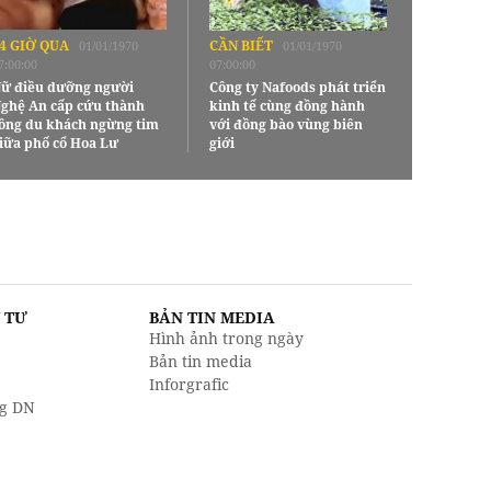
4 GIỜ QUA
CẦN BIẾT
01/01/1970
01/01/1970
7:00:00
07:00:00
ữ điều dưỡng người
Công ty Nafoods phát triển
ghệ An cấp cứu thành
kinh tế cùng đồng hành
ông du khách ngừng tim
với đồng bào vùng biên
iữa phố cổ Hoa Lư
giới
U TƯ
BẢN TIN MEDIA
Hình ảnh trong ngày
Bản tin media
Inforgrafic
g DN