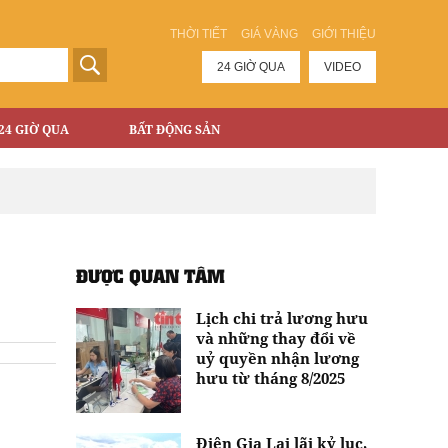
THỜI TIẾT
GIÁ VÀNG
GIỚI THIỆU
24 GIỜ QUA
VIDEO
24 GIỜ QUA
BẤT ĐỘNG SẢN
ĐƯỢC QUAN TÂM
Lịch chi trả lương hưu
và những thay đổi về
uỷ quyền nhận lương
hưu từ tháng 8/2025
Điện Gia Lai lãi kỷ lục,