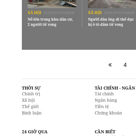
XÃ HỘI
XÃ HỘI
01/01/1970 07:00:00
01/01/1970 07:00:00
Nổ lớn trong khu dân cư,
Người đàn ông đi thể dục
2 người tử vong
bị ô tô đâm tử vong
4
THỜI SỰ
TÀI CHÍNH - NGÂ
Chính trị
Tài chính
Xã hội
Ngân hàng
Thế giới
Tiền tệ
Bình luận
Chứng khoán
24 GIỜ QUA
CẦN BIẾT