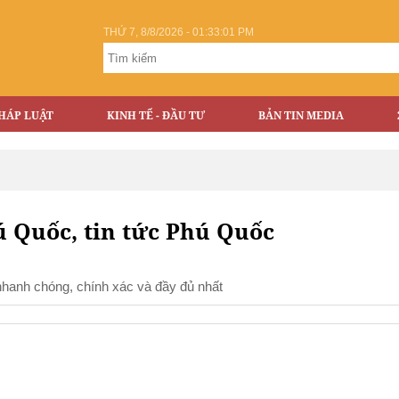
THỨ 7, 8/8/2026 - 01:33:01 PM
HÁP LUẬT
KINH TẾ - ĐẦU TƯ
BẢN TIN MEDIA
ú Quốc, tin tức Phú Quốc
nhanh chóng, chính xác và đầy đủ nhất