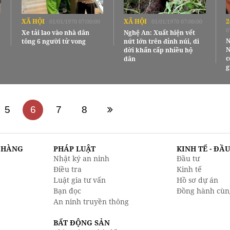
XÃ HỘI
XÃ HỘI
2
01/01/1970 07:00:00
01/01/1970 07:00:00
0
Xe tải lao vào nhà dân
Nghệ An: Xuất hiện vết
N
tông 6 người tử vong
nứt lớn trên đỉnh núi, di
N
dời khẩn cấp nhiều hộ
c
dân
g
5
6
7
8
N HÀNG
PHÁP LUẬT
KINH TẾ - ĐẦ
Nhật ký an ninh
Đầu tư
Điều tra
Kinh tế
Luật gia tư vấn
Hồ sơ dự án
Bạn đọc
Đồng hành cùn
An ninh truyền thông
BẤT ĐỘNG SẢN