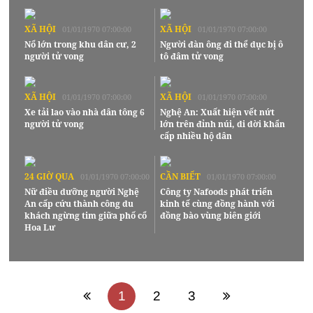
XÃ HỘI
XÃ HỘI
01/01/1970 07:00:00
01/01/1970 07:00:00
Nổ lớn trong khu dân cư, 2
Người đàn ông đi thể dục bị ô
người tử vong
tô đâm tử vong
XÃ HỘI
XÃ HỘI
01/01/1970 07:00:00
01/01/1970 07:00:00
Xe tải lao vào nhà dân tông 6
Nghệ An: Xuất hiện vết nứt
người tử vong
lớn trên đỉnh núi, di dời khẩn
cấp nhiều hộ dân
24 GIỜ QUA
CẦN BIẾT
01/01/1970 07:00:00
01/01/1970 07:00:00
Nữ điều dưỡng người Nghệ
Công ty Nafoods phát triển
An cấp cứu thành công du
kinh tế cùng đồng hành với
khách ngừng tim giữa phố cổ
đồng bào vùng biên giới
Hoa Lư
1
2
3