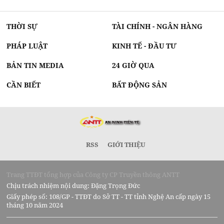
THỜI SỰ
TÀI CHÍNH - NGÂN HÀNG
PHÁP LUẬT
KINH TẾ - ĐẦU TƯ
BẢN TIN MEDIA
24 GIỜ QUA
CẦN BIẾT
BẤT ĐỘNG SẢN
RSS
GIỚI THIỆU
Trang TTĐT tổng hợp của Công ty CP Truyền thông ANTT
Chịu trách nhiệm nội dung: Đặng Trọng Đức
Giấy phép số: 108/GP - TTĐT do Sở TT - TT tỉnh Nghệ An cấp ngày 15
tháng 10 năm 2024