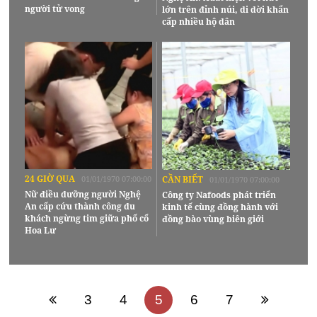
người tử vong
lớn trên đỉnh núi, di dời khẩn
cấp nhiều hộ dân
24 GIỜ QUA
01/01/1970 07:00:00
CẦN BIẾT
01/01/1970 07:00:00
Nữ điều dưỡng người Nghệ
Công ty Nafoods phát triển
An cấp cứu thành công du
kinh tế cùng đồng hành với
khách ngừng tim giữa phố cổ
đồng bào vùng biên giới
Hoa Lư
3
4
5
6
7