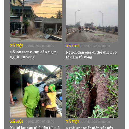
XÃ HỘI
01/01/1970 07:00:00
XÃ HỘI
01/01/1970 07:00:00
Nổ lớn trong khu dân cư, 2
Người đàn ông đi thể dục bị ô
người tử vong
tô đâm tử vong
XÃ HỘI
01/01/1970 07:00:00
XÃ HỘI
01/01/1970 07:00:00
Xe tải lao vào nhà dân tông 6
Nghệ An: Xuất hiện vết nứt