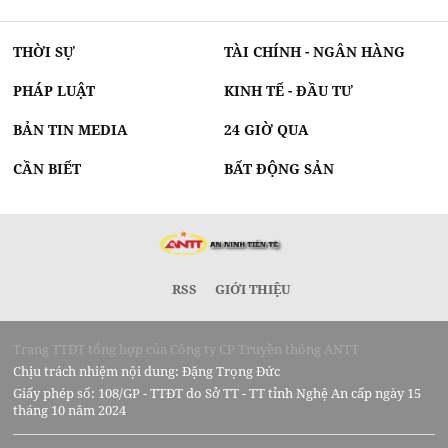
THỜI SỰ
TÀI CHÍNH - NGÂN HÀNG
PHÁP LUẬT
KINH TẾ - ĐẦU TƯ
BẢN TIN MEDIA
24 GIỜ QUA
CẦN BIẾT
BẤT ĐỘNG SẢN
RSS
GIỚI THIỆU
Trang TTĐT tổng hợp của Công ty CP Truyền thông ANTT
Chịu trách nhiệm nội dung: Đặng Trọng Đức
Giấy phép số: 108/GP - TTĐT do Sở TT - TT tỉnh Nghệ An cấp ngày 15
tháng 10 năm 2024