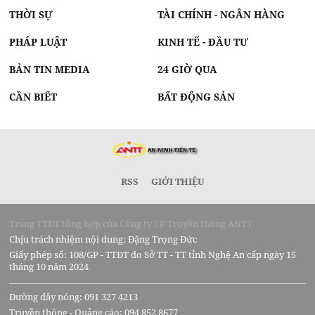
THỜI SỰ
TÀI CHÍNH - NGÂN HÀNG
PHÁP LUẬT
KINH TẾ - ĐẦU TƯ
BẢN TIN MEDIA
24 GIỜ QUA
CẦN BIẾT
BẤT ĐỘNG SẢN
RSS
GIỚI THIỆU
Trang TTĐT tổng hợp của Công ty CP Truyền thông ANTT
Chịu trách nhiệm nội dung: Đặng Trọng Đức
Giấy phép số: 108/GP - TTĐT do Sở TT - TT tỉnh Nghệ An cấp ngày 15
tháng 10 năm 2024
Đường dây nóng: 091 327 4213
Truyền thông - Quảng cáo: 094 852 8677