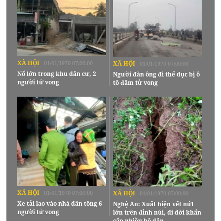
XÃ HỘI
01/01/1970 07:00:00
XÃ HỘI
01/01/1970 07:00:00
Nổ lớn trong khu dân cư, 2
Người đàn ông đi thể dục bị ô
người tử vong
tô đâm tử vong
XÃ HỘI
01/01/1970 07:00:00
XÃ HỘI
01/01/1970 07:00:00
Xe tải lao vào nhà dân tông 6
Nghệ An: Xuất hiện vết nứt
người tử vong
lớn trên đỉnh núi, di dời khẩn
cấp nhiều hộ dân