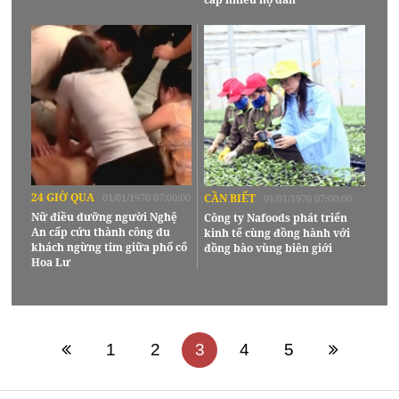
24 GIỜ QUA
01/01/1970 07:00:00
CẦN BIẾT
01/01/1970 07:00:00
Nữ điều dưỡng người Nghệ
Công ty Nafoods phát triển
An cấp cứu thành công du
kinh tế cùng đồng hành với
khách ngừng tim giữa phố cổ
đồng bào vùng biên giới
Hoa Lư
1
2
3
4
5