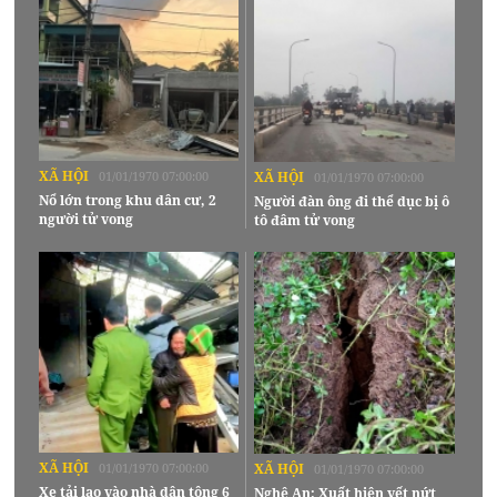
XÃ HỘI
01/01/1970 07:00:00
XÃ HỘI
01/01/1970 07:00:00
Nổ lớn trong khu dân cư, 2
Người đàn ông đi thể dục bị ô
người tử vong
tô đâm tử vong
XÃ HỘI
01/01/1970 07:00:00
XÃ HỘI
01/01/1970 07:00:00
Xe tải lao vào nhà dân tông 6
Nghệ An: Xuất hiện vết nứt