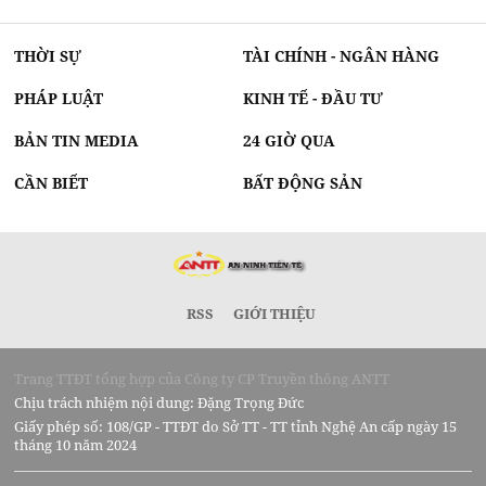
THỜI SỰ
TÀI CHÍNH - NGÂN HÀNG
PHÁP LUẬT
KINH TẾ - ĐẦU TƯ
BẢN TIN MEDIA
24 GIỜ QUA
CẦN BIẾT
BẤT ĐỘNG SẢN
RSS
GIỚI THIỆU
Trang TTĐT tổng hợp của Công ty CP Truyền thông ANTT
Chịu trách nhiệm nội dung: Đặng Trọng Đức
Giấy phép số: 108/GP - TTĐT do Sở TT - TT tỉnh Nghệ An cấp ngày 15
tháng 10 năm 2024