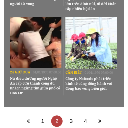
người tử vong
lớn trên đỉnh núi, di dời khẩn
cấp nhiều hộ dân
24 GIỜ QUA
01/01/1970 07:00:00
CẦN BIẾT
01/01/1970 07:00:00
Nữ điều dưỡng người Nghệ
Công ty Nafoods phát triển
An cấp cứu thành công du
kinh tế cùng đồng hành với
khách ngừng tim giữa phố cổ
đồng bào vùng biên giới
Hoa Lư
1
2
3
4