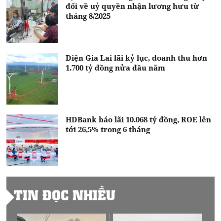
đổi về uỷ quyền nhận lương hưu từ
tháng 8/2025
Điện Gia Lai lãi kỷ lục, doanh thu hơn
1.700 tỷ đồng nửa đầu năm
HDBank báo lãi 10.068 tỷ đồng, ROE lên
tới 26,5% trong 6 tháng
TIN ĐỌC NHIỀU