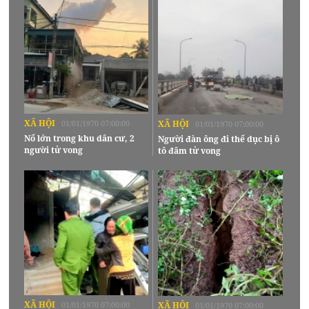
XÃ HỘI
01/01/1970 07:00:00
XÃ HỘI
01/01/1970 07:00:00
Nổ lớn trong khu dân cư, 2
Người đàn ông đi thể dục bị ô
người tử vong
tô đâm tử vong
XÃ HỘI
01/01/1970 07:00:00
XÃ HỘI
01/01/1970 07:00:00