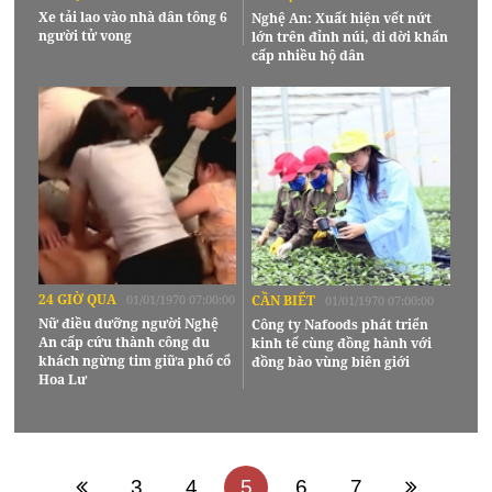
Xe tải lao vào nhà dân tông 6
Nghệ An: Xuất hiện vết nứt
người tử vong
lớn trên đỉnh núi, di dời khẩn
cấp nhiều hộ dân
24 GIỜ QUA
01/01/1970 07:00:00
CẦN BIẾT
01/01/1970 07:00:00
Nữ điều dưỡng người Nghệ
Công ty Nafoods phát triển
An cấp cứu thành công du
kinh tế cùng đồng hành với
khách ngừng tim giữa phố cổ
đồng bào vùng biên giới
Hoa Lư
3
4
5
6
7