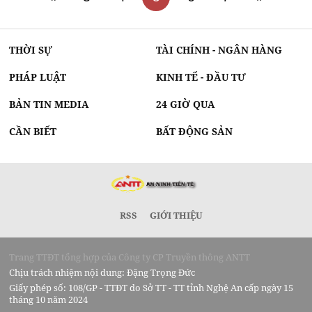
THỜI SỰ
TÀI CHÍNH - NGÂN HÀNG
PHÁP LUẬT
KINH TẾ - ĐẦU TƯ
BẢN TIN MEDIA
24 GIỜ QUA
CẦN BIẾT
BẤT ĐỘNG SẢN
RSS
GIỚI THIỆU
Trang TTĐT tổng hợp của Công ty CP Truyền thông ANTT
Chịu trách nhiệm nội dung: Đặng Trọng Đức
Giấy phép số: 108/GP - TTĐT do Sở TT - TT tỉnh Nghệ An cấp ngày 15
tháng 10 năm 2024