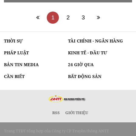
1
2
3
THỜI SỰ
TÀI CHÍNH - NGÂN HÀNG
PHÁP LUẬT
KINH TẾ - ĐẦU TƯ
BẢN TIN MEDIA
24 GIỜ QUA
CẦN BIẾT
BẤT ĐỘNG SẢN
RSS
GIỚI THIỆU
Trang TTĐT tổng hợp của Công ty CP Truyền thông ANTT