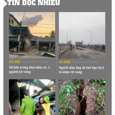
TIN ĐỌC NHIỀU
XÃ HỘI
01/01/1970 07:00:00
XÃ HỘI
01/01/1970 07:00:00
Nổ lớn trong khu dân cư, 2
Người đàn ông đi thể dục bị ô
người tử vong
tô đâm tử vong