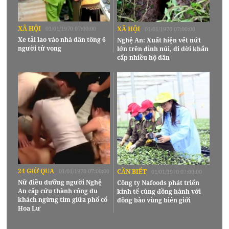
XÃ HỘI
01/01/1970 07:00:00
XÃ HỘI
01/01/1970 07:00:00
Xe tải lao vào nhà dân tông 6
Nghệ An: Xuất hiện vết nứt
người tử vong
lớn trên đỉnh núi, di dời khẩn
cấp nhiều hộ dân
24 GIỜ QUA
01/01/1970 07:00:00
CẦN BIẾT
01/01/1970 07:00:00
Nữ điều dưỡng người Nghệ
Công ty Nafoods phát triển
An cấp cứu thành công du
kinh tế cùng đồng hành với
khách ngừng tim giữa phố cổ
đồng bào vùng biên giới
Hoa Lư