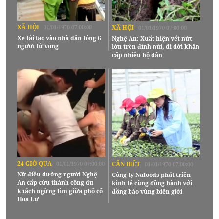
XÃ HỘI
01/01/1970 07:00:00
XÃ HỘI
01/01/1970 07:00:00
Xe tải lao vào nhà dân tông 6
Nghệ An: Xuất hiện vết nứt
người tử vong
lớn trên đỉnh núi, di dời khẩn
cấp nhiều hộ dân
24 GIỜ QUA
01/01/1970 07:00:00
CẦN BIẾT
01/01/1970 07:00:00
Nữ điều dưỡng người Nghệ
Công ty Nafoods phát triển
An cấp cứu thành công du
kinh tế cùng đồng hành với
khách ngừng tim giữa phố cổ
đồng bào vùng biên giới
Hoa Lư