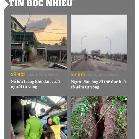
TIN ĐỌC NHIỀU
XÃ HỘI
01/01/1970 07:00:00
XÃ HỘI
01/01/1970 07:00:00
Nổ lớn trong khu dân cư, 2
Người đàn ông đi thể dục bị ô
người tử vong
tô đâm tử vong