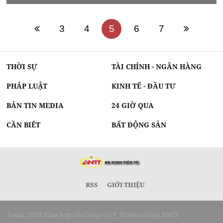
3
4
5
6
7
THỜI SỰ
TÀI CHÍNH - NGÂN HÀNG
PHÁP LUẬT
KINH TẾ - ĐẦU TƯ
BẢN TIN MEDIA
24 GIỜ QUA
CẦN BIẾT
BẤT ĐỘNG SẢN
RSS
GIỚI THIỆU
Trang TTĐT tổng hợp của Công ty CP Truyền thông ANTT