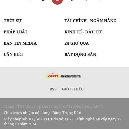
THỜI SỰ
TÀI CHÍNH - NGÂN HÀNG
PHÁP LUẬT
KINH TẾ - ĐẦU TƯ
BẢN TIN MEDIA
24 GIỜ QUA
CẦN BIẾT
BẤT ĐỘNG SẢN
RSS
GIỚI THIỆU
Trang TTĐT tổng hợp của Công ty CP Truyền thông ANTT
Chịu trách nhiệm nội dung: Đặng Trọng Đức
Giấy phép số: 108/GP - TTĐT do Sở TT - TT tỉnh Nghệ An cấp ngày 15
tháng 10 năm 2024