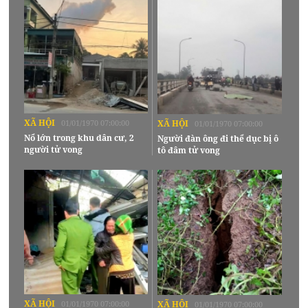
XÃ HỘI
01/01/1970 07:00:00
XÃ HỘI
01/01/1970 07:00:00
Nổ lớn trong khu dân cư, 2
Người đàn ông đi thể dục bị ô
người tử vong
tô đâm tử vong
XÃ HỘI
01/01/1970 07:00:00
XÃ HỘI
01/01/1970 07:00:00