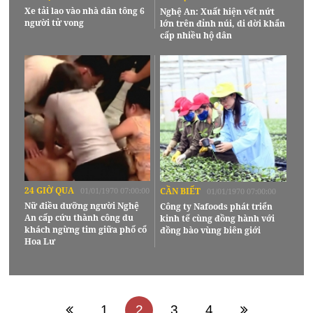
Xe tải lao vào nhà dân tông 6
Nghệ An: Xuất hiện vết nứt
người tử vong
lớn trên đỉnh núi, di dời khẩn
cấp nhiều hộ dân
24 GIỜ QUA
01/01/1970 07:00:00
CẦN BIẾT
01/01/1970 07:00:00
Nữ điều dưỡng người Nghệ
Công ty Nafoods phát triển
An cấp cứu thành công du
kinh tế cùng đồng hành với
khách ngừng tim giữa phố cổ
đồng bào vùng biên giới
Hoa Lư
1
2
3
4