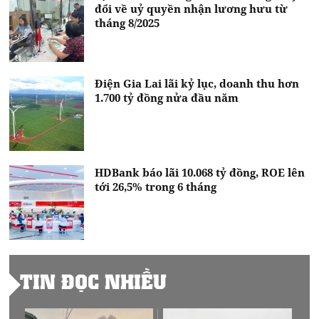
đổi về uỷ quyền nhận lương hưu từ
tháng 8/2025
Điện Gia Lai lãi kỷ lục, doanh thu hơn
1.700 tỷ đồng nửa đầu năm
HDBank báo lãi 10.068 tỷ đồng, ROE lên
tới 26,5% trong 6 tháng
TIN ĐỌC NHIỀU