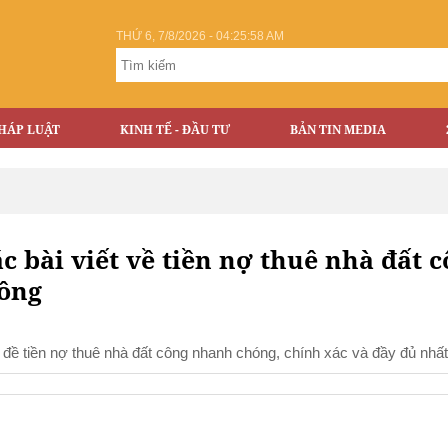
THỨ 6, 7/8/2026 - 04:25:59 AM
HÁP LUẬT
KINH TẾ - ĐẦU TƯ
BẢN TIN MEDIA
c bài viết về tiền nợ thuê nhà đất c
công
hủ đề tiền nợ thuê nhà đất công nhanh chóng, chính xác và đầy đủ nhất