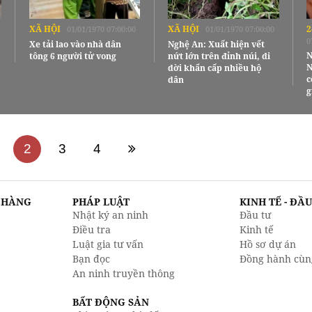
XÃ HỘI
XÃ HỘI
2
01/01/1970 07:00:00
01/01/1970 07:00:00
0
Xe tải lao vào nhà dân
Nghệ An: Xuất hiện vết
N
tông 6 người tử vong
nứt lớn trên đỉnh núi, di
N
dời khẩn cấp nhiều hộ
c
dân
g
2
3
4
N HÀNG
PHÁP LUẬT
KINH TẾ - ĐẦ
Nhật ký an ninh
Đầu tư
Điều tra
Kinh tế
Luật gia tư vấn
Hồ sơ dự án
Bạn đọc
Đồng hành cùn
An ninh truyền thông
BẤT ĐỘNG SẢN