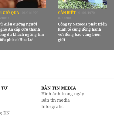
4 GIỜ QUA
CẦN BIẾT
01/01/1970
01/01/1970
7:00:00
07:00:00
ữ điều dưỡng người
Công ty Nafoods phát triển
ghệ An cấp cứu thành
kinh tế cùng đồng hành
ông du khách ngừng tim
với đồng bào vùng biên
iữa phố cổ Hoa Lư
giới
U TƯ
BẢN TIN MEDIA
Hình ảnh trong ngày
Bản tin media
Inforgrafic
g DN