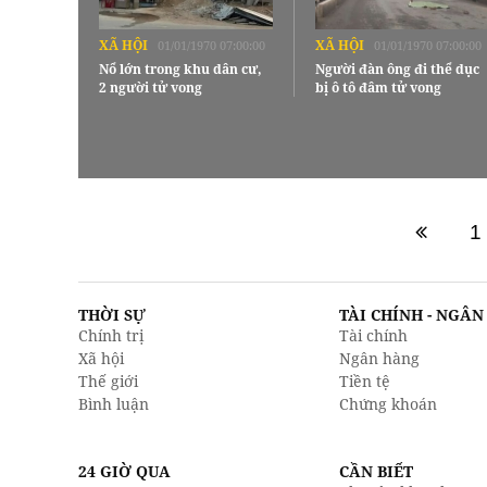
XÃ HỘI
XÃ HỘI
01/01/1970 07:00:00
01/01/1970 07:00:00
Nổ lớn trong khu dân cư,
Người đàn ông đi thể dục
2 người tử vong
bị ô tô đâm tử vong
1
THỜI SỰ
TÀI CHÍNH - NGÂ
Chính trị
Tài chính
Xã hội
Ngân hàng
Thế giới
Tiền tệ
Bình luận
Chứng khoán
24 GIỜ QUA
CẦN BIẾT