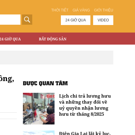
THỜI TIẾT
GIÁ VÀNG
GIỚI THIỆU
24 GIỜ QUA
VIDEO
24 GIỜ QUA
BẤT ĐỘNG SẢN
ông,
ĐƯỢC QUAN TÂM
Lịch chi trả lương hưu
và những thay đổi về
uỷ quyền nhận lương
hưu từ tháng 8/2025
Điện Gia Lai lãi kỷ lục,