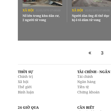
XÃ HỘI
XÃ HỘI
01/01/1970 07:00:00
01/01/1970 07:00:00
Nổ lớn trong khu dân cư,
Người đàn ông đi thể dục
2 người tử vong
bị ô tô đâm tử vong
3
THỜI SỰ
TÀI CHÍNH - NGÂ
Chính trị
Tài chính
Xã hội
Ngân hàng
Thế giới
Tiền tệ
Bình luận
Chứng khoán
24 GIỜ QUA
CẦN BIẾT