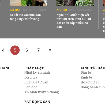
XÃ HỘI
XÃ HỘI
2
01/01/1970 07:00:00
01/01/1970 07:00:00
0
Xe tải lao vào nhà dân
Nghệ An: Xuất hiện vết
N
tông 6 người tử vong
nứt lớn trên đỉnh núi, di
N
dời khẩn cấp nhiều hộ
c
dân
g
4
5
6
7
N HÀNG
PHÁP LUẬT
KINH TẾ - ĐẦ
Nhật ký an ninh
Đầu tư
Điều tra
Kinh tế
Luật gia tư vấn
Hồ sơ dự án
Bạn đọc
Đồng hành cùn
An ninh truyền thông
BẤT ĐỘNG SẢN