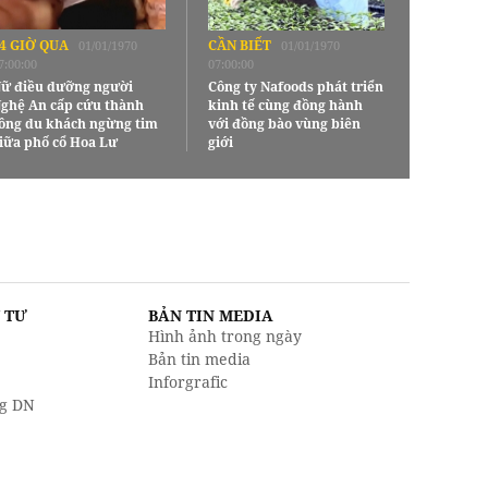
4 GIỜ QUA
CẦN BIẾT
01/01/1970
01/01/1970
7:00:00
07:00:00
ữ điều dưỡng người
Công ty Nafoods phát triển
ghệ An cấp cứu thành
kinh tế cùng đồng hành
ông du khách ngừng tim
với đồng bào vùng biên
iữa phố cổ Hoa Lư
giới
U TƯ
BẢN TIN MEDIA
Hình ảnh trong ngày
Bản tin media
Inforgrafic
g DN