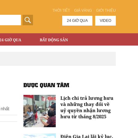
THỜI TIẾT
GIÁ VÀNG
GIỚI THIỆU
24 GIỜ QUA
VIDEO
24 GIỜ QUA
BẤT ĐỘNG SẢN
ĐƯỢC QUAN TÂM
Lịch chi trả lương hưu
và những thay đổi về
 nhất
uỷ quyền nhận lương
hưu từ tháng 8/2025
Điện Gia Lai lãi kỷ lục,