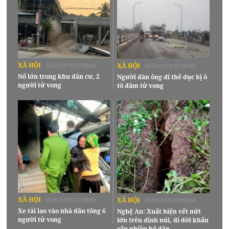
XÃ HỘI
01/01/1970 07:00:00
XÃ HỘI
01/01/1970 07:00:00
Nổ lớn trong khu dân cư, 2
Người đàn ông đi thể dục bị ô
người tử vong
tô đâm tử vong
XÃ HỘI
01/01/1970 07:00:00
XÃ HỘI
01/01/1970 07:00:00
Xe tải lao vào nhà dân tông 6
Nghệ An: Xuất hiện vết nứt
người tử vong
lớn trên đỉnh núi, di dời khẩn
cấp nhiều hộ dân