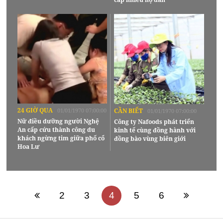
24 GIỜ QUA
01/01/1970 07:00:00
CẦN BIẾT
01/01/1970 07:00:00
Nữ điều dưỡng người Nghệ
Công ty Nafoods phát triển
An cấp cứu thành công du
kinh tế cùng đồng hành với
khách ngừng tim giữa phố cổ
đồng bào vùng biên giới
Hoa Lư
2
3
4
5
6