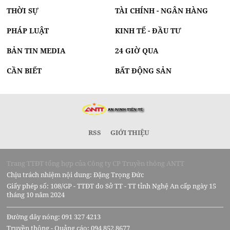
THỜI SỰ
TÀI CHÍNH - NGÂN HÀNG
PHÁP LUẬT
KINH TẾ - ĐẦU TƯ
BẢN TIN MEDIA
24 GIỜ QUA
CẦN BIẾT
BẤT ĐỘNG SẢN
RSS
GIỚI THIỆU
Trang TTĐT tổng hợp của Công ty CP Truyền thông ANTT
Chịu trách nhiệm nội dung: Đặng Trọng Đức
Giấy phép số: 108/GP - TTĐT do Sở TT - TT tỉnh Nghệ An cấp ngày 15
tháng 10 năm 2024
Đường dây nóng: 091 327 4213
Truyền thông - Quảng cáo: 094 852 8677