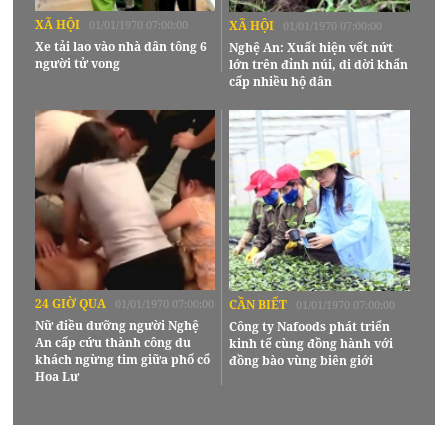
XÃ HỘI
01/01/1970 07:00:00
XÃ HỘI
01/01/1970 07:00:00
Xe tải lao vào nhà dân tông 6
Nghệ An: Xuất hiện vết nứt
người tử vong
lớn trên đỉnh núi, di dời khẩn
cấp nhiều hộ dân
24 GIỜ QUA
01/01/1970 07:00:00
CẦN BIẾT
01/01/1970 07:00:00
Nữ điều dưỡng người Nghệ
Công ty Nafoods phát triển
An cấp cứu thành công du
kinh tế cùng đồng hành với
khách ngừng tim giữa phố cổ
đồng bào vùng biên giới
Hoa Lư