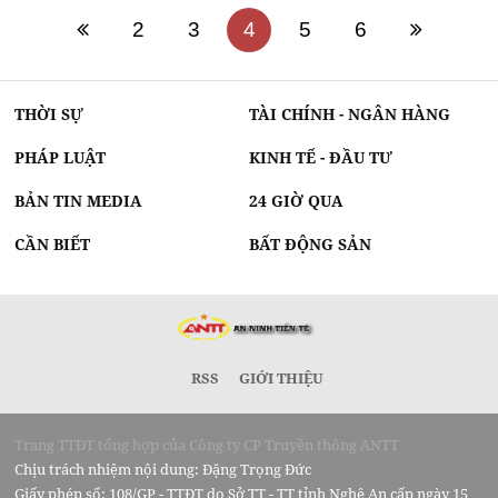
2
3
4
5
6
THỜI SỰ
TÀI CHÍNH - NGÂN HÀNG
PHÁP LUẬT
KINH TẾ - ĐẦU TƯ
BẢN TIN MEDIA
24 GIỜ QUA
CẦN BIẾT
BẤT ĐỘNG SẢN
RSS
GIỚI THIỆU
Trang TTĐT tổng hợp của Công ty CP Truyền thông ANTT
Chịu trách nhiệm nội dung: Đặng Trọng Đức
Giấy phép số: 108/GP - TTĐT do Sở TT - TT tỉnh Nghệ An cấp ngày 15