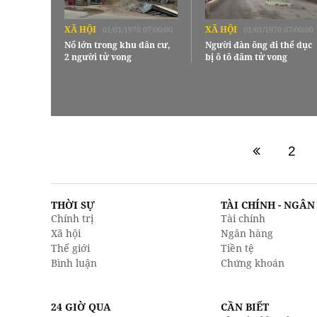
XÃ HỘI
XÃ HỘI
01/01/1970 07:00:00
01/01/1970 07:00:00
Nổ lớn trong khu dân cư,
Người đàn ông đi thể dục
2 người tử vong
bị ô tô đâm tử vong
2
THỜI SỰ
TÀI CHÍNH - NGÂ
Chính trị
Tài chính
Xã hội
Ngân hàng
Thế giới
Tiền tệ
Bình luận
Chứng khoán
24 GIỜ QUA
CẦN BIẾT