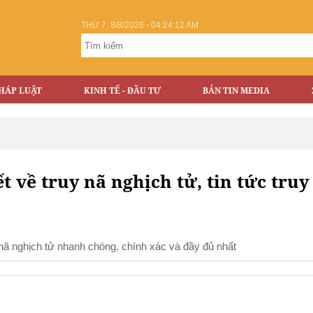
THỨ 7, 8/8/2026 - 04:24:12 AM
HÁP LUẬT
KINH TẾ - ĐẦU TƯ
BẢN TIN MEDIA
ết về truy nã nghịch tử, tin tức truy
uy nã nghịch tử nhanh chóng, chính xác và đầy đủ nhất