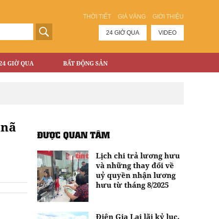
THỜI TIẾT
GIÁ VÀNG
GIỚI THIỆU
24 GIỜ QUA
VIDEO
24 GIỜ QUA
BẤT ĐỘNG SẢN
 nã
ĐƯỢC QUAN TÂM
Lịch chi trả lương hưu
và những thay đổi về
uỷ quyền nhận lương
hưu từ tháng 8/2025
Điện Gia Lai lãi kỷ lục,