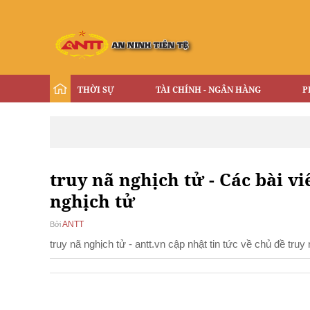
THỜI SỰ
TÀI CHÍNH - NGÂN HÀNG
P
truy nã nghịch tử - Các bài vi
nghịch tử
ANTT
Bởi
truy nã nghịch tử - antt.vn cập nhật tin tức về chủ đề tr