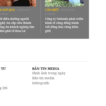
4 GIỜ QUA
CẦN BIẾT
01/01/1970
01/01/1970
7:00:00
07:00:00
ữ điều dưỡng người
Công ty Nafoods phát triển
ghệ An cấp cứu thành
kinh tế cùng đồng hành
ông du khách ngừng tim
với đồng bào vùng biên
iữa phố cổ Hoa Lư
giới
U TƯ
BẢN TIN MEDIA
Hình ảnh trong ngày
Bản tin media
Inforgrafic
g DN