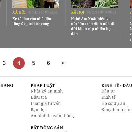
XÃ HỘI
XÃ HỘI
2
01/01/1970 07:00:00
01/01/1970 07:00:00
0
Xe tải lao vào nhà dân
Nghệ An: Xuất hiện vết
N
tông 6 người tử vong
nứt lớn trên đỉnh núi, di
N
dời khẩn cấp nhiều hộ
c
dân
g
3
4
5
6
N HÀNG
PHÁP LUẬT
KINH TẾ - ĐẦ
Nhật ký an ninh
Đầu tư
Điều tra
Kinh tế
Luật gia tư vấn
Hồ sơ dự án
Bạn đọc
Đồng hành cùn
An ninh truyền thông
BẤT ĐỘNG SẢN