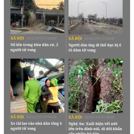
XÃ HỘI
01/01/1970 07:00:00
XÃ HỘI
01/01/1970 07:00:00
Nổ lớn trong khu dân cư, 2
Người đàn ông đi thể dục bị ô
người tử vong
tô đâm tử vong
XÃ HỘI
01/01/1970 07:00:00
XÃ HỘI
01/01/1970 07:00:00
Xe tải lao vào nhà dân tông 6
Nghệ An: Xuất hiện vết nứt
người tử vong
lớn trên đỉnh núi, di dời khẩn
cấp nhiều hộ dân