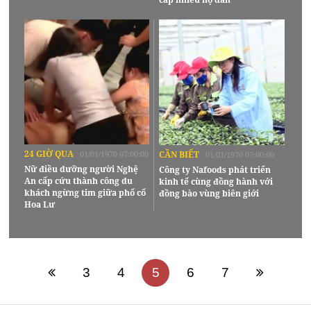
24 GIỜ QUA
01/01/1970 07:00:00
CẦN BIẾT
01/01/1970 07:00:00
Nữ điều dưỡng người Nghệ
Công ty Nafoods phát triển
An cấp cứu thành công du
kinh tế cùng đồng hành với
khách ngừng tim giữa phố cổ
đồng bào vùng biên giới
Hoa Lư
3
4
5
6
7