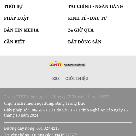
THỜI SỰ
TÀI CHÍNH - NGÂN HÀNG
PHÁP LUẬT
KINH TẾ - ĐẦU TƯ
BẢN TIN MEDIA
24 GIỜ QUA
CẦN BIẾT
BẤT ĐỘNG SẢN
RSS
GIỚI THIỆU
Trang TTĐT tổng hợp của Công ty CP Truyền thông ANTT
Chịu trách nhiệm nội dung: Đặng Trọng Đức
Giấy phép số: 108/GP - TTĐT do Sở TT - TT tỉnh Nghệ An cấp ngày 15
tháng 10 năm 2024
Đường dây nóng: 091 327 4213
Truyền thông - Quảng cáo: 094 852 8677