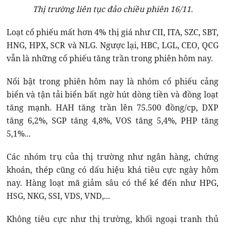
Thị trường liên tục đảo chiều phiên 16/11.
Loạt cổ phiếu mất hơn 4% thị giá như CII, ITA, SZC, SBT,
HNG, HPX, SCR và NLG. Ngược lại, HBC, LGL, CEO, QCG
vẫn là những cổ phiếu tăng trần trong phiên hôm nay.
Nổi bật trong phiên hôm nay là nhóm cổ phiếu cảng
biển và tận tải biển bất ngờ hút dòng tiền và đồng loạt
tăng mạnh. HAH tăng trần lên 75.500 đồng/cp, DXP
tăng 6,2%, SGP tăng 4,8%, VOS tăng 5,4%, PHP tăng
5,1%...
Các nhóm trụ của thị trường như ngân hàng, chứng
khoán, thép cũng có dấu hiệu khá tiêu cực ngày hôm
nay. Hàng loạt mã giảm sâu có thể kể đến như HPG,
HSG, NKG, SSI, VDS, VND,...
Không tiêu cực như thị trường, khối ngoại tranh thủ