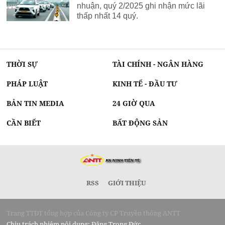
nhuận, quý 2/2025 ghi nhận mức lãi
thấp nhất 14 quý.
THỜI SỰ
TÀI CHÍNH - NGÂN HÀNG
PHÁP LUẬT
KINH TẾ - ĐẦU TƯ
BẢN TIN MEDIA
24 GIỜ QUA
CẦN BIẾT
BẤT ĐỘNG SẢN
RSS
GIỚI THIỆU
Trang TTĐT tổng hợp của Công ty CP Truyền thông ANTT
Chịu trách nhiệm nội dung: Đặng Trọng Đức