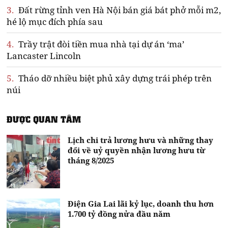
3.
Đất rừng tỉnh ven Hà Nội bán giá bát phở mỗi m2,
hé lộ mục đích phía sau
4.
Trầy trật đòi tiền mua nhà tại dự án ‘ma’
Lancaster Lincoln
5.
Tháo dỡ nhiều biệt phủ xây dựng trái phép trên
núi
ĐƯỢC QUAN TÂM
Lịch chi trả lương hưu và những thay
đổi về uỷ quyền nhận lương hưu từ
tháng 8/2025
Điện Gia Lai lãi kỷ lục, doanh thu hơn
1.700 tỷ đồng nửa đầu năm