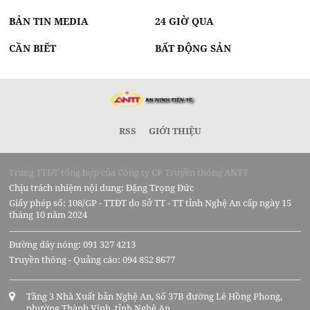
BẢN TIN MEDIA
24 GIỜ QUA
CẦN BIẾT
BẤT ĐỘNG SẢN
RSS
GIỚI THIỆU
Trang TTĐT tổng hợp của Công ty CP Truyền thông ANTT
Chịu trách nhiệm nội dung: Đặng Trọng Đức
Giấy phép số: 108/GP - TTĐT do Sở TT - TT tỉnh Nghệ An cấp ngày 15
tháng 10 năm 2024
Đường dây nóng: 091 327 4213
Truyền thông - Quảng cáo: 094 852 8677
Tầng 3 Nhà Xuất bản Nghệ An, Số 37B đường Lê Hồng Phong,
phường Thành Vinh, tỉnh Nghệ An