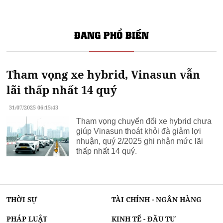
ĐANG PHỔ BIẾN
Tham vọng xe hybrid, Vinasun vẫn
lãi thấp nhất 14 quý
31/07/2025 06:15:43
Tham vọng chuyển đổi xe hybrid chưa
giúp Vinasun thoát khỏi đà giảm lợi
nhuận, quý 2/2025 ghi nhận mức lãi
thấp nhất 14 quý.
THỜI SỰ
TÀI CHÍNH - NGÂN HÀNG
PHÁP LUẬT
KINH TẾ - ĐẦU TƯ