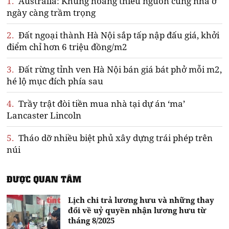
1.
Australia: Khủng hoảng thiếu nguồn cung nhà ở
ngày càng trầm trọng
2.
Đất ngoại thành Hà Nội sắp tấp nập đấu giá, khởi
điểm chỉ hơn 6 triệu đồng/m2
3.
Đất rừng tỉnh ven Hà Nội bán giá bát phở mỗi m2,
hé lộ mục đích phía sau
4.
Trầy trật đòi tiền mua nhà tại dự án ‘ma’
Lancaster Lincoln
5.
Tháo dỡ nhiều biệt phủ xây dựng trái phép trên
núi
ĐƯỢC QUAN TÂM
Lịch chi trả lương hưu và những thay
đổi về uỷ quyền nhận lương hưu từ
tháng 8/2025