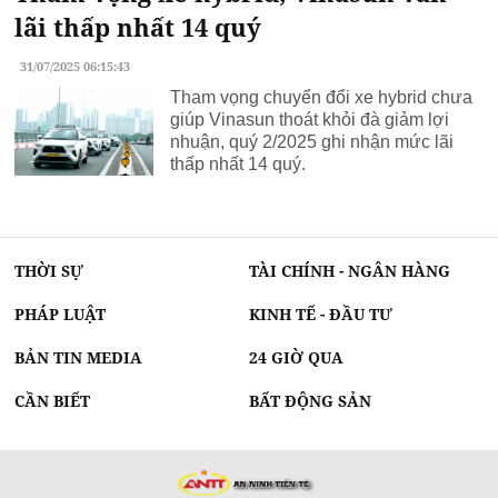
lãi thấp nhất 14 quý
31/07/2025 06:15:43
Tham vọng chuyển đổi xe hybrid chưa
giúp Vinasun thoát khỏi đà giảm lợi
nhuận, quý 2/2025 ghi nhận mức lãi
thấp nhất 14 quý.
THỜI SỰ
TÀI CHÍNH - NGÂN HÀNG
PHÁP LUẬT
KINH TẾ - ĐẦU TƯ
BẢN TIN MEDIA
24 GIỜ QUA
CẦN BIẾT
BẤT ĐỘNG SẢN