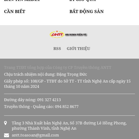
CẦN BIẾT
BẤT ĐỘNG SẢN
RSS
GIỚI THIỆU
Trang TTĐT tổng hợp của Công ty CP Truyền thông ANTT
Chịu trách nhiệm nội dung: Đặng Trọng Đức
Giấy phép số: 108/GP - TTĐT do Sở TT - TT tỉnh Nghệ An cấp ngày 15
tháng 10 năm 2024
Đường dây nóng: 091 327 4213
Truyền thông - Quảng cáo: 094 852 8677
Tầng 3 Nhà Xuất bản Nghệ An, Số 37B đường Lê Hồng Phong,
phường Thành Vinh, tỉnh Nghệ An
antt.toasoan@gmail.com