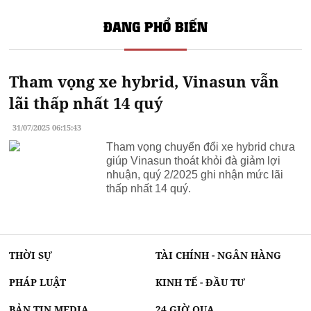
Thông tin
Giá bán Masterise Gia Bình
ĐANG PHỔ BIẾN
Thông tin
The Magnolia Long Biên
Dự án
shophouse
Tham vọng xe hybrid, Vinasun vẫn
lãi thấp nhất 14 quý
31/07/2025 06:15:43
Tham vọng chuyển đổi xe hybrid chưa
giúp Vinasun thoát khỏi đà giảm lợi
nhuận, quý 2/2025 ghi nhận mức lãi
thấp nhất 14 quý.
THỜI SỰ
TÀI CHÍNH - NGÂN HÀNG
PHÁP LUẬT
KINH TẾ - ĐẦU TƯ
BẢN TIN MEDIA
24 GIỜ QUA