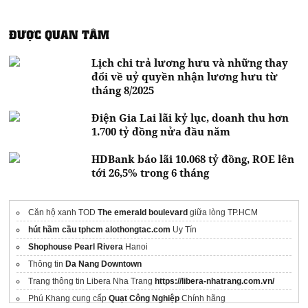
ĐƯỢC QUAN TÂM
Lịch chi trả lương hưu và những thay
đổi về uỷ quyền nhận lương hưu từ
tháng 8/2025
Điện Gia Lai lãi kỷ lục, doanh thu hơn
1.700 tỷ đồng nửa đầu năm
HDBank báo lãi 10.068 tỷ đồng, ROE lên
tới 26,5% trong 6 tháng
Căn hộ xanh TOD
The emerald boulevard
giữa lòng TP.HCM
hút hầm cầu tphcm alothongtac.com
Uy Tín
Shophouse Pearl Rivera
Hanoi
Thông tin
Da Nang Downtown
Trang thông tin Libera Nha Trang
https://libera-nhatrang.com.vn/
Phú Khang cung cấp
Quạt Công Nghiệp
Chính hãng