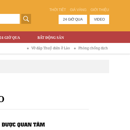
THỜI TIẾT
GIÁ VÀNG
GIỚI THIỆU
24 GIỜ QUA
VIDEO
24 GIỜ QUA
BẤT ĐỘNG SẢN
Vỡ đập Thuỷ điện ở Lào
Phòng chống dịch COVID-19
O
ĐƯỢC QUAN TÂM