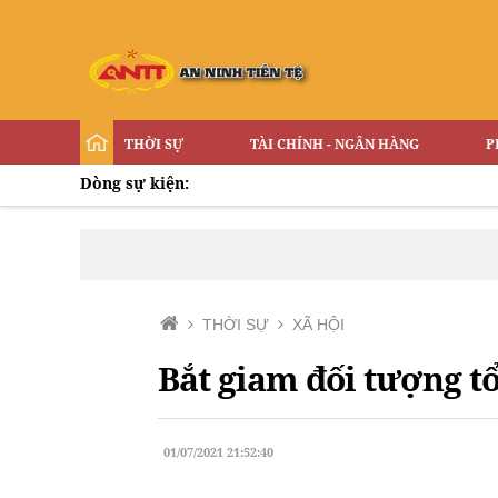
THỜI SỰ
TÀI CHÍNH - NGÂN HÀNG
P
Dòng sự kiện:
THỜI SỰ
XÃ HỘI
Bắt giam đối tượng 
01/07/2021 21:52:40