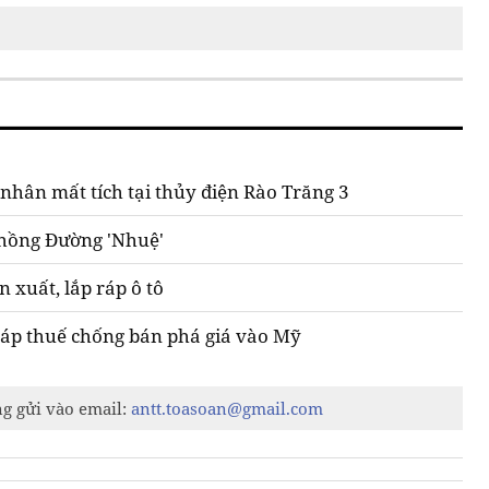
 nhân mất tích tại thủy điện Rào Trăng 3
 chồng Đường 'Nhuệ'
n xuất, lắp ráp ô tô
ị áp thuế chống bán phá giá vào Mỹ
ng gửi vào email:
antt.toasoan@gmail.com