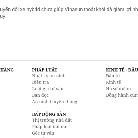
yển đổi xe hybrid chưa giúp Vinasun thoát khỏi đà giảm lợi nh
uý.
N HÀNG
PHÁP LUẬT
KINH TẾ - ĐẦ
Nhật ký an ninh
Đầu tư
Điều tra
Kinh tế
Luật gia tư vấn
Hồ sơ dự án
Bạn đọc
Đồng hành cùn
An ninh truyền thông
BẤT ĐỘNG SẢN
Thị trường nhà đất
g
Pháp luật đất đai
Góc tư vấn