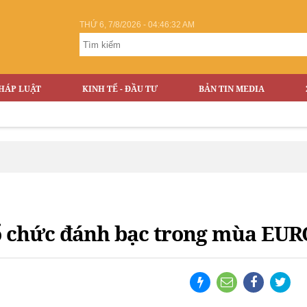
THỨ 6, 7/8/2026 - 04:46:33 AM
HÁP LUẬT
KINH TẾ - ĐẦU TƯ
BẢN TIN MEDIA
tổ chức đánh bạc trong mùa EUR